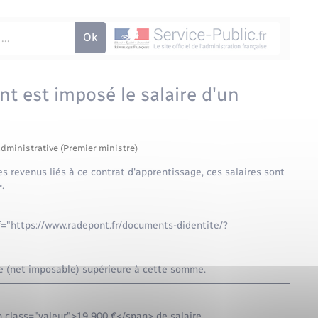
t est imposé le salaire d'un
administrative (Premier ministre)
s revenus liés à ce contrat d'apprentissage, ces salaires sont
.
ef="https://www.radepont.fr/documents-didentite/?
re (net imposable) supérieure à cette somme.
 class="valeur">19 900 €</span> de salaire.