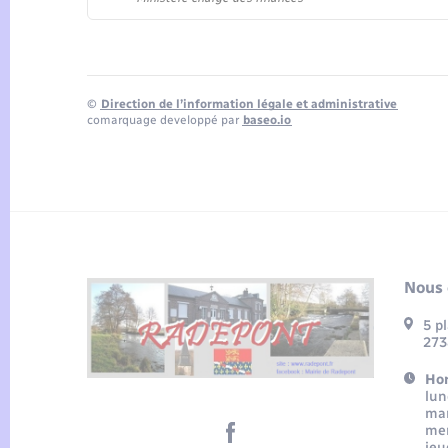
©
Direction de l’information légale et administrative
comarquage developpé par
baseo.io
Nous 
5 p
273
Hor
lun
mar
mer
jeu