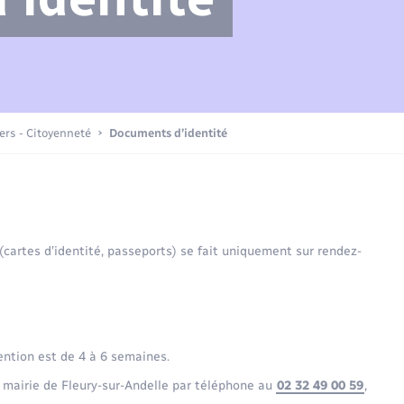
Compétences
Transports scolaires
Mariage – PACS
Etat-civil - Papiers -
Citoyenneté
Actualités
iers - Citoyenneté
Documents d’identité
Nouvel habitant
La Communauté de communes
Sécurité - Prévention
 (cartes d’identité, passeports) se fait uniquement sur rendez-
Voirie et espace public
ention est de 4 à 6 semaines.
 mairie de Fleury-sur-Andelle par téléphone au
02 32 49 00 59
,