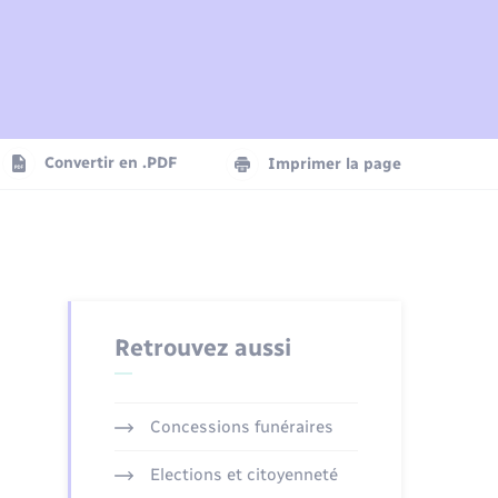
Plan interactif
Parrainage civil
Logement - Urbanisme
Agenda
Convertir en .PDF
Imprimer la page
Numérique
Seniors
Retrouvez aussi
Concessions funéraires
Elections et citoyenneté