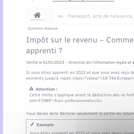
Question-réponse
Impôt sur le revenu – Commen
apprenti ?
Vérifié le 01/01/2023 – Direction de l'information légale et 
Si vous étiez apprenti en 2022 et que vous avez reçu de
exonérés jusqu'à <span class="valeur">19 744 €</span>
Attention :
Cette limite s'applique avant la déduction des <a hr
xml=F1989">frais professionnels</a>.
Vous devez donc déclarer seulement la partie du salai
Exemple
Vous étiez apprenti en 2022 et vous avez perçu <span