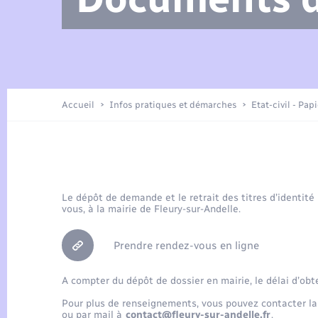
Arrêtés municipaux
Location de 2 roues
Etat civil
Petite enfance
Tourisme
Travaux - Autorisation d’occupation
Enfants – Jeunes
de l’espace public
Présentation de la commune
Recensement
Accueil
Infos pratiques et démarches
Etat-civil - Pap
Loisirs
Publications
Organisation d’événement
Le dépôt de demande et le retrait des titres d’identité
vous, à la mairie de Fleury-sur-Andelle.
Transports
Prendre rendez-vous en ligne
A compter du dépôt de dossier en mairie, le délai d’obt
Pour plus de renseignements, vous pouvez contacter la
ou par mail à
contact@fleury-sur-andelle.fr
.