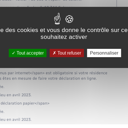
de <span class="valeur">19 744 €</span>.
6 €</span> (<span class="valeur">19 900 €</span>- <span
ise des cookies et vous donne le contrôle sur 
e/?xml=F1989">La déduction forfaitaire de 10 % pour
nt déclaré de <span class="valeur">156 €</span>.
souhaitez activer
Tout accepter
Tout refuser
Personnaliser
s en contrat de professionnalisation.
us par internet</span> est obligatoire si votre résidence
s êtes en mesure de faire votre déclaration en ligne.
ée.
eu en avril 2023.
 déclaration papier</span>
ée.
eu en avril 2023.