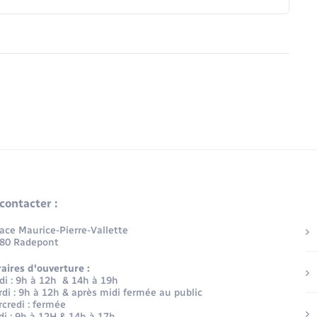
contacter :
lace Maurice-Pierre-Vallette
80 Radepont
aires d'ouverture :
di : 9h à 12h & 14h à 19h
di : 9h à 12h & après midi fermée au public
credi : fermée
di : 9h à 12H & 14h à 17h