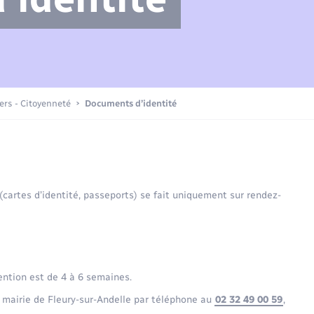
Compétences
Transports scolaires
Mariage – PACS
Etat-civil - Papiers -
Citoyenneté
Actualités
iers - Citoyenneté
Documents d’identité
Nouvel habitant
La Communauté de communes
Sécurité - Prévention
 (cartes d’identité, passeports) se fait uniquement sur rendez-
Voirie et espace public
ention est de 4 à 6 semaines.
 mairie de Fleury-sur-Andelle par téléphone au
02 32 49 00 59
,