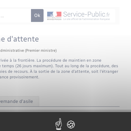
e d'attente
administrative (Premier ministre)
ivée à la frontière. La procédure de maintien en zone
e temps (26 jours maximum). Tout au long de la procédure, des
oies de recours. À la sortie de la zone d'attente, soit l'étranger
France provisoirement.
emande d'asile
un étranger arrivant en France par bateau, train ou avion <span
jet d'un <a href="https://www.radepont.fr/documents-