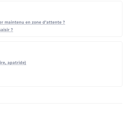
er maintenu en zone d'attente ?
aisir ?
re, apatride)