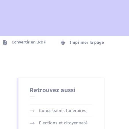
Plan interactif
Parrainage civil
Logement - Urbanisme
Agenda
Convertir en .PDF
Imprimer la page
Numérique
Seniors
Retrouvez aussi
Concessions funéraires
Elections et citoyenneté