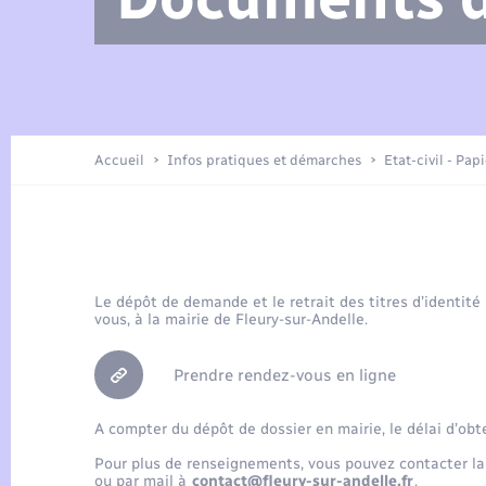
Arrêtés municipaux
Location de 2 roues
Etat civil
Petite enfance
Tourisme
Travaux - Autorisation d’occupation
Enfants – Jeunes
de l’espace public
Présentation de la commune
Recensement
Accueil
Infos pratiques et démarches
Etat-civil - Pap
Loisirs
Publications
Organisation d’événement
Le dépôt de demande et le retrait des titres d’identité
vous, à la mairie de Fleury-sur-Andelle.
Transports
Prendre rendez-vous en ligne
A compter du dépôt de dossier en mairie, le délai d’obt
Pour plus de renseignements, vous pouvez contacter la
ou par mail à
contact@fleury-sur-andelle.fr
.