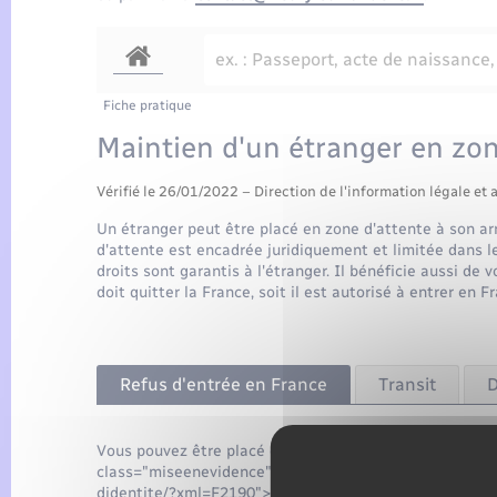
Fiche pratique
Maintien d'un étranger en zon
Vérifié le 26/01/2022 – Direction de l'information légale et 
Un étranger peut être placé en zone d'attente à son arr
d'attente est encadrée juridiquement et limitée dans l
droits sont garantis à l'étranger. Il bénéficie aussi de v
doit quitter la France, soit il est autorisé à entrer en 
Refus d'entrée en France
Transit
D
Vous pouvez être placé en zone d'attente si vous êtes 
class="miseenevidence">et</span> que vous faites l'ob
didentite/?xml=F2190">refus d'entrée en France</a>.