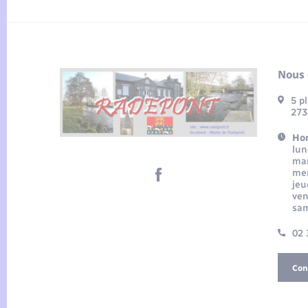
Nous 
5 p
273
Hor
lun
mar
mer
jeu
ven
sam
02 
Con