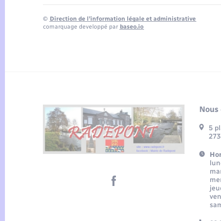
©
Direction de l’information légale et administrative
comarquage developpé par
baseo.io
Nous 
5 p
273
Hor
lun
mar
mer
jeu
ven
sam