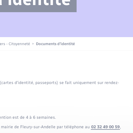
Compétences
Transports scolaires
Mariage – PACS
Etat-civil - Papiers -
Citoyenneté
Actualités
iers - Citoyenneté
Documents d’identité
Nouvel habitant
La Communauté de communes
Sécurité - Prévention
 (cartes d’identité, passeports) se fait uniquement sur rendez-
Voirie et espace public
ention est de 4 à 6 semaines.
 mairie de Fleury-sur-Andelle par téléphone au
02 32 49 00 59
,