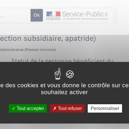
ection subsidiaire, apatride)
administrative (Premier ministre)
Statut de la personne bénéficiant du
droit d'asile
Apatride
ise des cookies et vous donne le contrôle sur 
Protection subsidiaire
Réfugié
souhaitez activer
Tout accepter
Tout refuser
Personnaliser