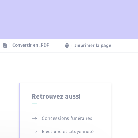
Plan interactif
Parrainage civil
Logement - Urbanisme
Agenda
Convertir en .PDF
Imprimer la page
Numérique
Seniors
Retrouvez aussi
Concessions funéraires
Elections et citoyenneté