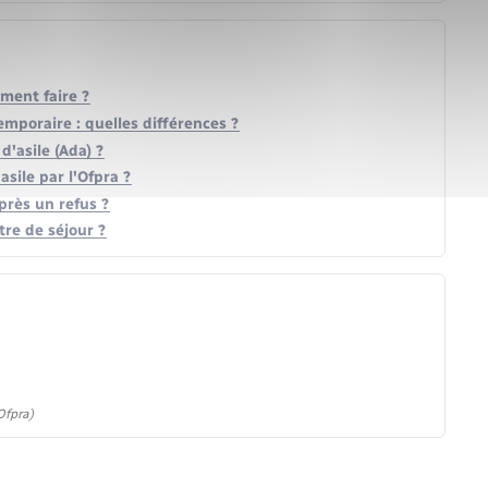
ment faire ?
emporaire : quelles différences ?
d'asile (Ada) ?
sile par l'Ofpra ?
près un refus ?
re de séjour ?
Ofpra)