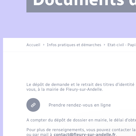
Arrêtés municipaux
Location de 2 roues
Etat civil
Petite enfance
Tourisme
Travaux - Autorisation d’occupation
Enfants – Jeunes
de l’espace public
Présentation de la commune
Recensement
Accueil
Infos pratiques et démarches
Etat-civil - Pap
Loisirs
Publications
Organisation d’événement
Le dépôt de demande et le retrait des titres d’identité
vous, à la mairie de Fleury-sur-Andelle.
Transports
Prendre rendez-vous en ligne
A compter du dépôt de dossier en mairie, le délai d’obt
Pour plus de renseignements, vous pouvez contacter la
ou par mail à
contact@fleury-sur-andelle.fr
.