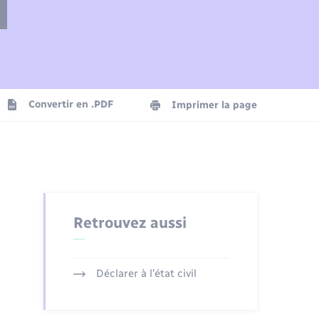
Plan interactif
Parrainage civil
Logement - Urbanisme
Agenda
Convertir en .PDF
Imprimer la page
Numérique
Seniors
Retrouvez aussi
Déclarer à l’état civil