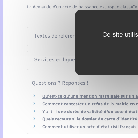
La demande d'un acte de naissance est <span class="m
Ce site util
Textes de référence
Services en ligne et formulaires
Questions ? Réponses !
Qu'est-ce qu'une mention marginale sur un act
Comment contester un refus de la mairie en ma
Y a-t-il une durée de validité d'un acte d'état 
Quels recours si le dossier de carte d'identit
Comment utiliser un acte d'état civil français