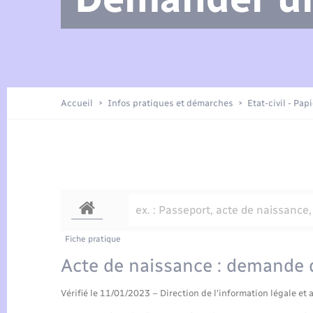
Arrêtés municipaux
Location de 2 roues
Etat civil
Petite enfance
Tourisme
Travaux - Autorisation d’occupation
Enfants – Jeunes
de l’espace public
Présentation de la commune
Recensement
Accueil
Infos pratiques et démarches
Etat-civil - Pap
Loisirs
Publications
Organisation d’événement
Transports
Fiche pratique
Acte de naissance : demande d
Vérifié le 11/01/2023 – Direction de l'information légale et 