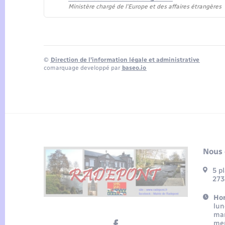
Ministère chargé de l'Europe et des affaires étrangères
©
Direction de l’information légale et administrative
comarquage developpé par
baseo.io
Nous 
5 p
273
Hor
lun
mar
mer