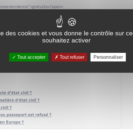
iseenevidence">gratuite</span>.
ise des cookies et vous donne le contrôle sur 
souhaitez activer
Tout accepter
Tout refuser
Personnaliser
e d'état civil ?
tière d'état civil ?
civil ?
é ou passeport est refusé ?
 en Europe ?