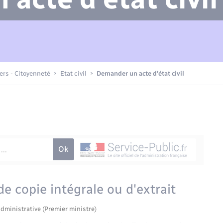
Compétences
Transports scolaires
Mariage – PACS
Etat-civil - Papiers -
Citoyenneté
Actualités
iers - Citoyenneté
Etat civil
Demander un acte d’état civil
Nouvel habitant
La Communauté de communes
Sécurité - Prévention
Voirie et espace public
e copie intégrale ou d'extrait
administrative (Premier ministre)