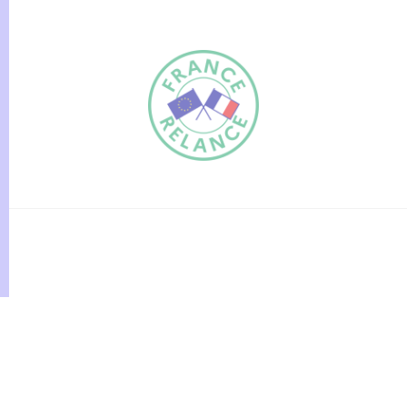
FR
EN
Traduction du
DE
site automatisée