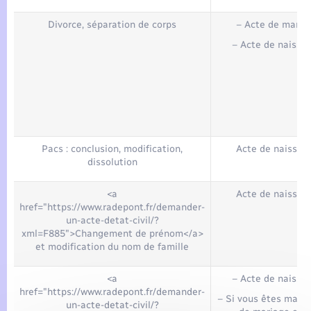
Divorce, séparation de corps
– Acte de maria
– Acte de naissa
Pacs : conclusion, modification,
Acte de naissan
dissolution
<a
Acte de naissan
href="https://www.radepont.fr/demander-
un-acte-detat-civil/?
xml=F885">Changement de prénom</a>
et modification du nom de famille
<a
– Acte de naissa
href="https://www.radepont.fr/demander-
– Si vous êtes marié 
un-acte-detat-civil/?