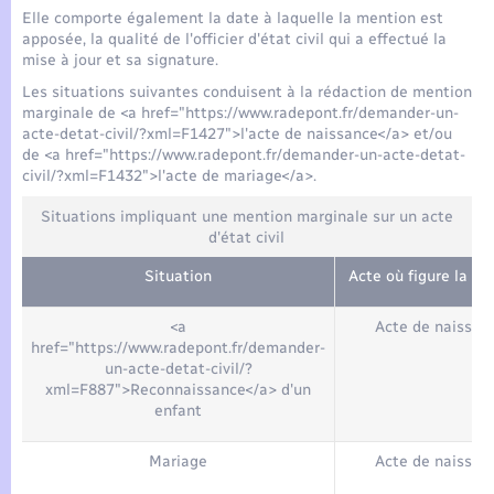
Seniors
Elle comporte également la date à laquelle la mention est
apposée, la qualité de l'officier d'état civil qui a effectué la
mise à jour et sa signature.
Transports
Les situations suivantes conduisent à la rédaction de mention
marginale de <a href="https://www.radepont.fr/demander-un-
Voirie et espace public
acte-detat-civil/?xml=F1427">l'acte de naissance</a> et/ou
de <a href="https://www.radepont.fr/demander-un-acte-detat-
civil/?xml=F1432">l'acte de mariage</a>.
Situations impliquant une mention marginale sur un acte
d'état civil
Situation
Acte où figure la m
<a
Acte de naissan
href="https://www.radepont.fr/demander-
un-acte-detat-civil/?
xml=F887">Reconnaissance</a> d'un
enfant
Mariage
Acte de naissan