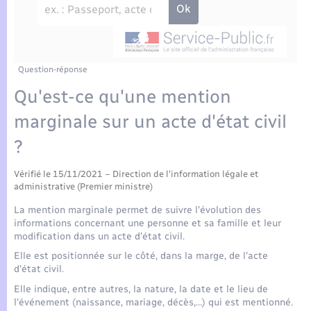
Enfants – Jeunes
Tourisme
Travaux - Autorisation d’occupation de l’espace
public
Compétences
Transports scolaires
Mariage – PACS
Etat-civil - Papiers - Citoyenneté
Plan interactif
Parrainage civil
Question-réponse
Logement - Urbanisme
Qu'est-ce qu'une mention
Présentation de la commune
Recensement
marginale sur un acte d'état civil
Loisirs
?
Actualités
Nouvel habitant
Vérifié le 15/11/2021 – Direction de l'information légale et
Agenda
administrative (Premier ministre)
Numérique
La mention marginale permet de suivre l'évolution des
Publications
informations concernant une personne et sa famille et leur
Organisation d’événement
modification dans un acte d'état civil.
La Communauté de communes
Elle est positionnée sur le côté, dans la marge, de l'acte
d'état civil.
Sécurité - Prévention
Elle indique, entre autres, la nature, la date et le lieu de
l'événement (naissance, mariage, décès,…) qui est mentionné.