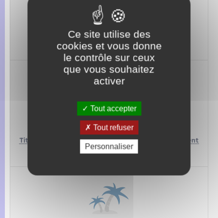
JUSTICE
Ce site utilise des
Casier judiciaire,
Plainte,
Aide juridictionnelle,
Saisie…
cookies et vous donne
le contrôle sur ceux
que vous souhaitez
activer
Tout accepter
ÉTRANGER
Tout refuser
Titres de séjour,
Attestation d’accueil,
Regroupement
Personnaliser
familial…