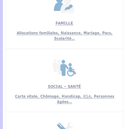
Seniors
Transports
FAMILLE
Allocations familiales,
Naissance,
Mariage,
Pacs,
Voirie et espace public
Scolarité…
SOCIAL – SANTÉ
Carte vitale,
Chômage,
Handicap,
RSA
,
Personnes
âgées…