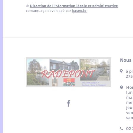
©
Direction de l’information légale et administrative
comarquage developpé par
baseo.io
Nous 
5 p
273
Hor
lun
mar
mer
jeu
ven
sam
02 