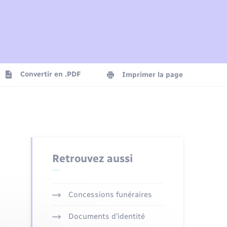
Plan interactif
Parrainage civil
Logement - Urbanisme
Agenda
Convertir en .PDF
Imprimer la page
Numérique
Seniors
Retrouvez aussi
Concessions funéraires
Documents d’identité