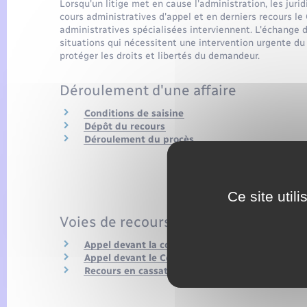
Lorsqu'un litige met en cause l'administration, les juri
cours administratives d'appel et en derniers recours le 
administratives spécialisées interviennent. L'échange d
situations qui nécessitent une intervention urgente du 
protéger les droits et libertés du demandeur.
Déroulement d'une affaire
Conditions de saisine
Dépôt du recours
Déroulement du procès
Ce site util
Voies de recours
Appel devant la cour administrative d'appel
Appel devant le Conseil d'État
Recours en cassation