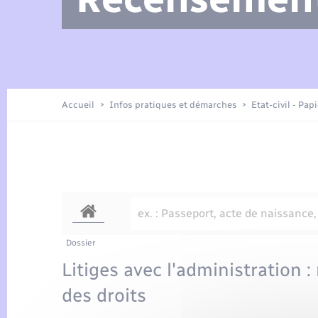
Arrêtés municipaux
Location de 2 roues
Etat civil
Petite enfance
Tourisme
Travaux - Autorisation d’occupation
Enfants – Jeunes
de l’espace public
Présentation de la commune
Recensement
Accueil
Infos pratiques et démarches
Etat-civil - Pap
Loisirs
Publications
Organisation d’événement
Transports
Dossier
Litiges avec l'administration :
des droits