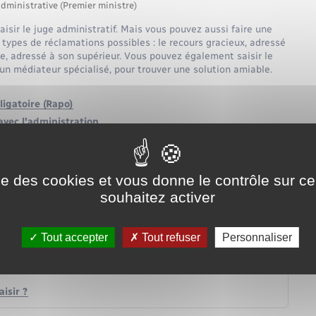
administrative (Premier ministre)
isir le juge administratif. Mais vous pouvez aussi faire une
 types de réclamations possibles : le recours gracieux, adressé
ique, adressé à son supérieur. Vous pouvez également saisir le
 un médiateur spécialisé, pour trouver une solution amiable.
ligatoire (Rapo)
avec l'administration
gé de la sécurité
ise des cookies et vous donne le contrôle sur 
souhaitez activer
Tout accepter
Tout refuser
Personnaliser
isir ?