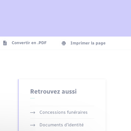
Plan interactif
Parrainage civil
Logement - Urbanisme
Agenda
Convertir en .PDF
Imprimer la page
Numérique
Seniors
Retrouvez aussi
Concessions funéraires
Documents d’identité