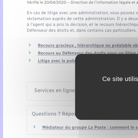
Vérifié le 20/04/2020 – Direction de l'information légale et 
En cas de litige avec une administration, vous pouvez sa
réclamation auprès de cette administration. Il y a deux
à l'agent qui a pris la décision, et le recours hiérarch
Défenseur des droits et, dans certains cas particuliers,
Recours gracieux , hiérarchique ou préalable ob
Recours au Défenseur des droits pour un litige 
Litige avec la police ou un autre organisme char
Ce site util
Services en ligne et formulaires
Questions ? Réponses !
Médiateur du groupe La Poste : comment le sa