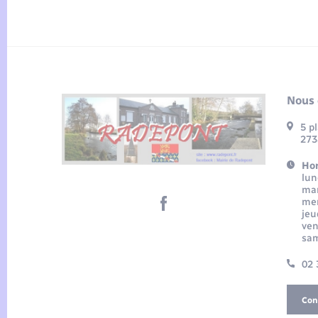
Nous 
5 p
273
Hor
lun
mar
mer
jeu
ven
sam
02 
Con