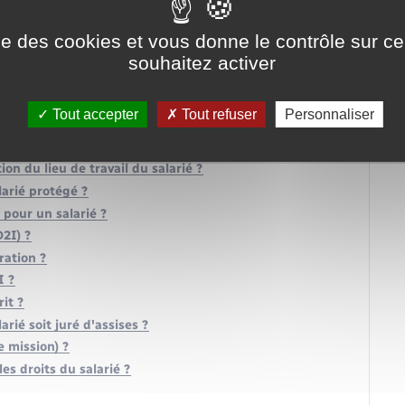
?
entreprise ?
ise des cookies et vous donne le contrôle sur 
2 CDD ?
souhaitez activer
 contrat de mission (intérim) ?
s d'activités peut-on y recourir ?
Tout accepter
Tout refuser
Personnaliser
t-il des obligations ?
on du lieu de travail du salarié ?
larié protégé ?
 pour un salarié ?
2I) ?
ration ?
I ?
rit ?
rié soit juré d'assises ?
 mission) ?
es droits du salarié ?