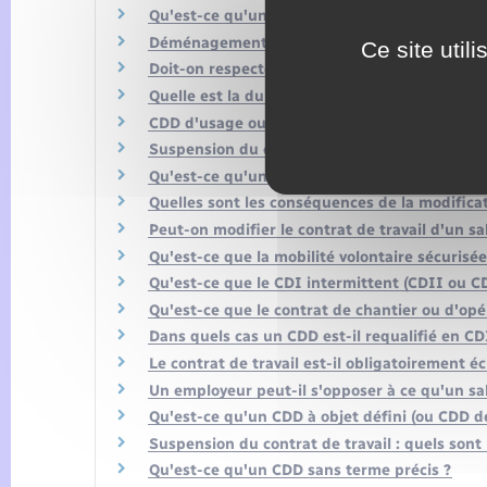
Qu'est-ce qu'une clause de non-concurrence 
Déménagement : un salarié doit-il suivre son 
Ce site util
Doit-on respecter un délai de carence entre 
Quelle est la durée de la période d'essai d'un
CDD d'usage ou d'intérim : dans quels secteur
Suspension du contrat de travail : le salarié a-
Qu'est-ce qu'une clause de mobilité ?
Quelles sont les conséquences de la modificati
Peut-on modifier le contrat de travail d'un sa
Qu'est-ce que la mobilité volontaire sécurisée
Qu'est-ce que le CDI intermittent (CDII ou CD
Qu'est-ce que le contrat de chantier ou d'opé
Dans quels cas un CDD est-il requalifié en CD
Le contrat de travail est-il obligatoirement éc
Un employeur peut-il s'opposer à ce qu'un sala
Qu'est-ce qu'un CDD à objet défini (ou CDD de
Suspension du contrat de travail : quels sont l
Qu'est-ce qu'un CDD sans terme précis ?