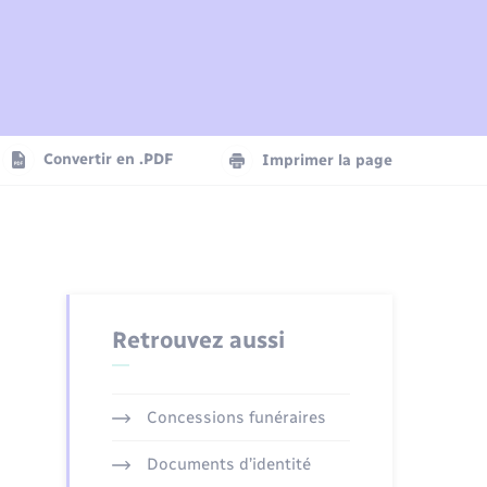
Plan interactif
Parrainage civil
Logement - Urbanisme
Agenda
Convertir en .PDF
Imprimer la page
Numérique
Seniors
Retrouvez aussi
Concessions funéraires
Documents d’identité