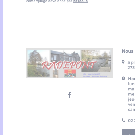
comarquage developpé par
baseo.io
Nous 
5 p
273
Hor
lun
mar
mer
jeu
ven
sam
02 