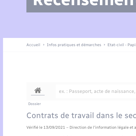
Arrêtés municipaux
Location de 2 roues
Etat civil
Petite enfance
Tourisme
Travaux - Autorisation d’occupation
Enfants – Jeunes
de l’espace public
Présentation de la commune
Recensement
Accueil
Infos pratiques et démarches
Etat-civil - Pap
Loisirs
Publications
Organisation d’événement
Transports
Dossier
Contrats de travail dans le se
Vérifié le 13/09/2021 – Direction de l'information légale et 