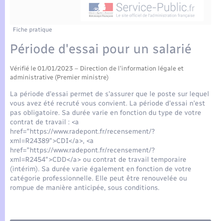
Enfants – Jeunes
Tourisme
Travaux - Autorisation d’occupation de l’espace
public
Compétences
Transports scolaires
Mariage – PACS
Etat-civil - Papiers - Citoyenneté
Fiche pratique
Période d'essai pour un salarié
Plan interactif
Parrainage civil
Logement - Urbanisme
Vérifié le 01/01/2023 – Direction de l'information légale et
Présentation de la commune
Recensement
administrative (Premier ministre)
Loisirs
La période d'essai permet de s'assurer que le poste sur lequel
Actualités
vous avez été recruté vous convient. La période d'essai n'est
Nouvel habitant
pas obligatoire. Sa durée varie en fonction du type de votre
contrat de travail : <a
Agenda
href="https://www.radepont.fr/recensement/?
Numérique
xml=R24389">CDI</a>, <a
href="https://www.radepont.fr/recensement/?
Publications
xml=R2454">CDD</a> ou contrat de travail temporaire
Organisation d’événement
(intérim). Sa durée varie également en fonction de votre
catégorie professionnelle. Elle peut être renouvelée ou
La Communauté de communes
rompue de manière anticipée, sous conditions.
Sécurité - Prévention