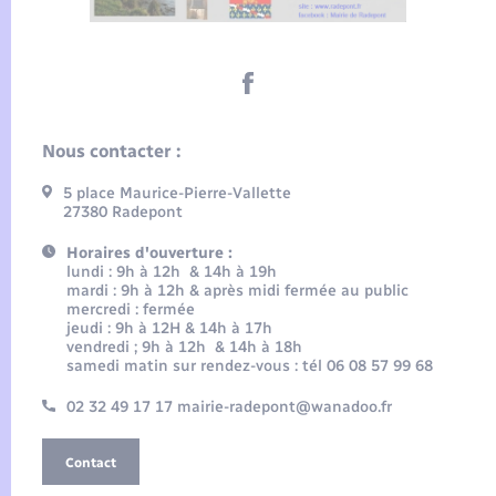
Nous contacter :
5 place Maurice-Pierre-Vallette
27380 Radepont
Horaires d'ouverture :
lundi : 9h à 12h & 14h à 19h
mardi : 9h à 12h & après midi fermée au public
mercredi : fermée
jeudi : 9h à 12H & 14h à 17h
vendredi ; 9h à 12h & 14h à 18h
samedi matin sur rendez-vous : tél 06 08 57 99 68
02 32 49 17 17 mairie-radepont@wanadoo.fr
Contact