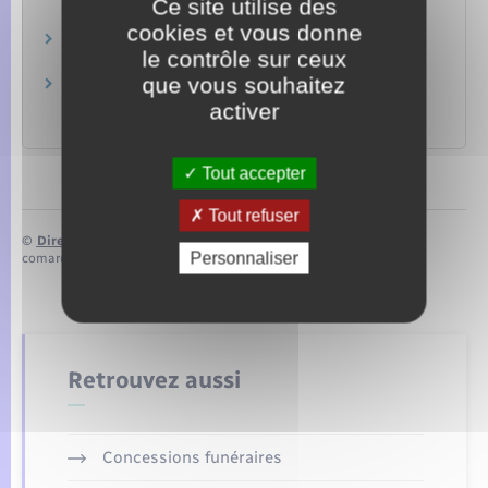
Ce site utilise des
Famille – Scolarité
cookies et vous donne
Santé de l'enfant
le contrôle sur ceux
Social – Santé
que vous souhaitez
Choix du nom de famille d'un enfant par son
père et sa mère
activer
Papiers – Citoyenneté – Élections
Tout accepter
Tout refuser
©
Direction de l’information légale et administrative
Personnaliser
comarquage developpé par
baseo.io
Retrouvez aussi
Concessions funéraires