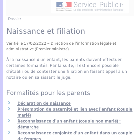
Enfants – Jeunes
Tourisme
Travaux - Autorisation d’occupation de l’espace
public
Compétences
Transports scolaires
Mariage – PACS
Etat-civil - Papiers - Citoyenneté
Dossier
Naissance et filiation
Plan interactif
Parrainage civil
Logement - Urbanisme
Vérifié le 17/02/2022 – Direction de l'information légale et
Présentation de la commune
Recensement
administrative (Premier ministre)
Loisirs
À la naissance d'un enfant, les parents doivent effectuer
Actualités
certaines formalités. Par la suite, il est encore possible
Nouvel habitant
d'établir ou de contester une filiation en faisant appel à un
notaire ou en saisissant le juge.
Agenda
Numérique
Formalités pour les parents
Publications
Déclaration de naissance
Organisation d’événement
Présomption de paternité et lien avec l'enfant (couple
La Communauté de communes
marié)
Reconnaissance d'un enfant (couple non marié) :
Sécurité - Prévention
démarche
Reconnaissance conjointe d'un enfant dans un couple
de femmes