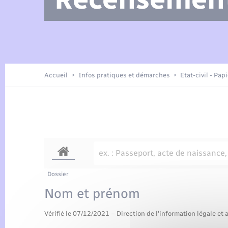
Arrêtés municipaux
Location de 2 roues
Etat civil
Petite enfance
Tourisme
Travaux - Autorisation d’occupation
Enfants – Jeunes
de l’espace public
Présentation de la commune
Recensement
Accueil
Infos pratiques et démarches
Etat-civil - Pap
Loisirs
Publications
Organisation d’événement
Transports
Dossier
Nom et prénom
Vérifié le 07/12/2021 – Direction de l'information légale et 