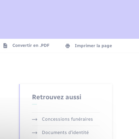
Plan interactif
Parrainage civil
Logement - Urbanisme
Agenda
Convertir en .PDF
Imprimer la page
Numérique
Seniors
Retrouvez aussi
Concessions funéraires
Documents d’identité