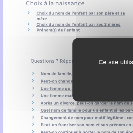
Choix à la naissance
Choix du nom de l'enfant par son père et sa
mère
Choix du nom de l'enfant par ses 2 mères
Prénom(s) de l'enfant
Questions ? Réponses !
Ce site util
Nom de famille, nom patronymique, nom d'usa
Peut-on changer le nom de famille de son en
Une femme qui accouche sous X peut-elle choi
Une femme mariée peut-elle garder son nom de
Après un divorce, peut-on garder le nom de 
Quel nom de famille pour un enfant si les par
Changement de nom pour motif légitime : comm
Peut-on franciser son nom et son prénom en 
Peut-on continuer à porter le nom de son ép