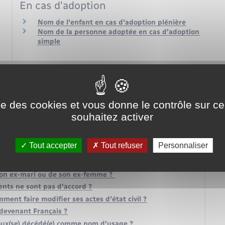
En cas d'adoption
Nom de l'enfant en cas d'adoption plénière
Nom de la personne adoptée en cas d'adoption
simple
ise des cookies et vous donne le contrôle sur 
souhaitez activer
ge, nom marital : quelle différence ?
fant mineur ?
Tout accepter
Tout refuser
Personnaliser
sir le prénom de l'enfant ?
 famille ("nom de jeune fille") ?
son ex-mari ou de son ex-femme ?
ents ne sont pas d'accord ?
ent faire modifier ses actes d'état civil ?
devenant Français ?
oux(se) décédé(e) comme nom d'usage ?