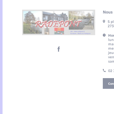
Nous 
5 p
273
Hor
lun
mar
mer
jeu
ven
sam
02 
Con