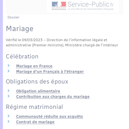
Enfants – Jeunes
Tourisme
Travaux - Autorisation d’occupation de l’espace
public
Compétences
Transports scolaires
Mariage – PACS
Etat-civil - Papiers - Citoyenneté
Dossier
Mariage
Plan interactif
Parrainage civil
Logement - Urbanisme
Vérifié le 09/03/2023 – Direction de l'information légale et
Présentation de la commune
Recensement
administrative (Premier ministre), Ministère chargé de l'intérieur
Loisirs
Célébration
Actualités
Nouvel habitant
Mariage en France
Mariage d'un Français à l'étranger
Agenda
Obligations des époux
Numérique
Publications
Obligation alimentaire
Contribution aux charges du mariage
Organisation d’événement
La Communauté de communes
Régime matrimonial
Sécurité - Prévention
Communauté réduite aux acquêts
Contrat de mariage