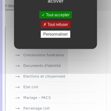
activer
©
Direction de l’information légale et administrative
comarquage developpé par
baseo.io
Tout accepter
Tout refuser
Personnaliser
Retrouvez aussi
Concessions funéraires
Documents d’identité
Elections et citoyenneté
Etat civil
Mariage – PACS
Parrainage civil