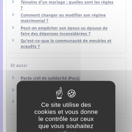
Témoins d'un mariage : quelles sont les règles
?
Comment changer ou modifier son régime
matrimonial ?
Peut-on empêcher son époux ou épouse de
faire des dépenses inconsidérées ?
Qu'est-ce-que la communauté de meubles et
acquêts ?
Et aussi
Pacte civil de solidarité (Pacs)
Famille – Scolarité
Union libre
Famille – Scolarité
Divorce, séparation de corps
Ce site utilise des
Famille – Scolarité
cookies et vous donne
le contrôle sur ceux
que vous souhaitez