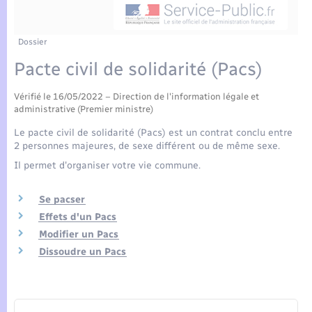
Enfants – Jeunes
Tourisme
Travaux - Autorisation d’occupation de l’espace
public
Compétences
Transports scolaires
Mariage – PACS
Etat-civil - Papiers - Citoyenneté
Dossier
Pacte civil de solidarité (Pacs)
Plan interactif
Parrainage civil
Logement - Urbanisme
Vérifié le 16/05/2022 – Direction de l'information légale et
Présentation de la commune
Recensement
administrative (Premier ministre)
Loisirs
Le pacte civil de solidarité (Pacs) est un contrat conclu entre
Actualités
2 personnes majeures, de sexe différent ou de même sexe.
Nouvel habitant
Il permet d'organiser votre vie commune.
Agenda
Numérique
Se pacser
Publications
Effets d'un Pacs
Modifier un Pacs
Organisation d’événement
Dissoudre un Pacs
La Communauté de communes
Sécurité - Prévention