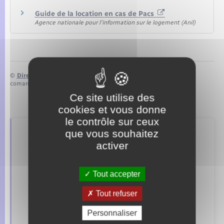
Guide de la location en cas de Pacs
Agence nationale pour l'information sur le logement (Anil)
©
Direction de l’information légale et administrative
comarquage developpé par
baseo.io
Ce site utilise des
cookies et vous donne
le contrôle sur ceux
que vous souhaitez
Retrouvez aussi
activer
Tout accepter
Concessions funéraires
Tout refuser
Documents d’identité
Personnaliser
Elections et citoyenneté