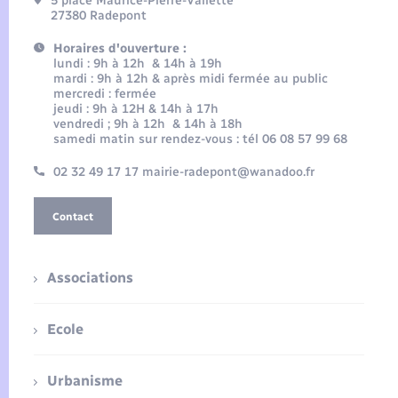
5 place Maurice-Pierre-Vallette
27380 Radepont
Horaires d'ouverture :
lundi : 9h à 12h & 14h à 19h
mardi : 9h à 12h & après midi fermée au public
mercredi : fermée
jeudi : 9h à 12H & 14h à 17h
vendredi ; 9h à 12h & 14h à 18h
samedi matin sur rendez-vous : tél 06 08 57 99 68
02 32 49 17 17 mairie-radepont@wanadoo.fr
Contact
Associations
Ecole
Urbanisme