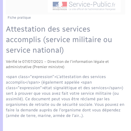
Enfants – Jeunes
Tourisme
Travaux - Autorisation d’occupation de l’espace
public
Compétences
Transports scolaires
Mariage – PACS
Etat-civil - Papiers - Citoyenneté
Fiche pratique
Attestation des services
Plan interactif
Parrainage civil
Logement - Urbanisme
accomplis (service militaire ou
Présentation de la commune
Recensement
service national)
Loisirs
Actualités
Vérifié le 07/07/2021 – Direction de l'information légale et
Nouvel habitant
administrative (Premier ministre)
Agenda
<span class="expression">L'attestation des services
Numérique
accomplis</span> (également appelée <span
class="expression">état signalétique et des services</span>)
Publications
sert à prouver que vous avez fait votre service militaire (ou
Organisation d’événement
assimilé). Ce document peut vous être réclamé par les
organismes de retraite ou de sécurité sociale. Vous pouvez en
La Communauté de communes
faire la demande auprès de l'organisme dont vous dépendez
Sécurité - Prévention
(armée de terre, marine, armée de l'air…).