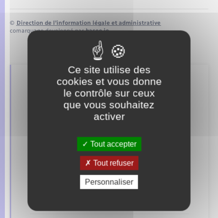
©
Direction de l’information légale et administrative
comarquage developpé par
baseo.io
Ce site utilise des
cookies et vous donne
Retrouvez aussi
le contrôle sur ceux
que vous souhaitez
activer
Concessions funéraires
Documents d’identité
Tout accepter
Elections et citoyenneté
Tout refuser
Personnaliser
Etat civil
Mariage – PACS