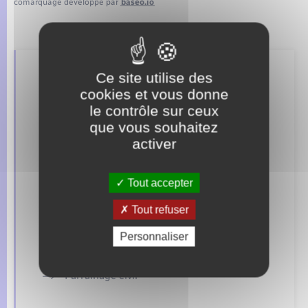
comarquage developpé par
baseo.io
Ce site utilise des
Retrouvez aussi
cookies et vous donne
le contrôle sur ceux
que vous souhaitez
Concessions funéraires
activer
Documents d’identité
Tout accepter
Elections et citoyenneté
Tout refuser
Etat civil
Personnaliser
Mariage – PACS
Parrainage civil