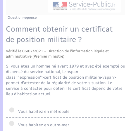
Enfants – Jeunes
Tourisme
Travaux - Autorisation d’occupation de l’espace
public
Compétences
Transports scolaires
Mariage – PACS
Etat-civil - Papiers - Citoyenneté
Question-réponse
Comment obtenir un certificat
Plan interactif
Parrainage civil
Logement - Urbanisme
de position militaire ?
Présentation de la commune
Recensement
Loisirs
Vérifié le 06/07/2021 – Direction de l'information légale et
administrative (Premier ministre)
Actualités
Si vous êtes un homme né avant 1979 et avez été exempté ou
Nouvel habitant
dispensé du service national, le <span
Agenda
class="expression">certificat de position militaire</span>
Numérique
permet d'attester de la régularité de votre situation. Le
service à contacter pour obtenir le certificat dépend de votre
Publications
lieu d'habitation actuel.
Organisation d’événement
La Communauté de communes
Vous habitez en métropole
Sécurité - Prévention
Vous habitez en outre-mer