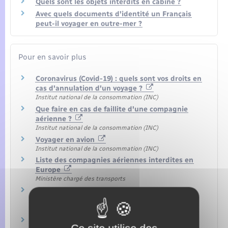
Quels sont les objets interdits en cabine ?
Avec quels documents d'identité un Français
peut-il voyager en outre-mer ?
Pour en savoir plus
Coronavirus (Covid-19) : quels sont vos droits en
cas d'annulation d'un voyage ?
Institut national de la consommation (INC)
Que faire en cas de faillite d'une compagnie
aérienne ?
Institut national de la consommation (INC)
Voyager en avion
Institut national de la consommation (INC)
Liste des compagnies aériennes interdites en
Europe
Ministère chargé des transports
Tout savoir sur les animaux de compagnie :
conseils et réglementation
Ministère chargé de l'agriculture
Droits des passagers aériens ou ferroviaires à