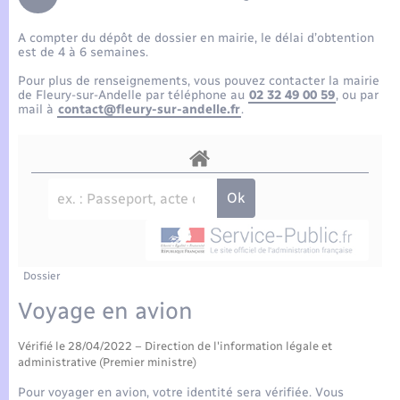
Enfants – Jeunes
Tourisme
Travaux - Autorisation d’occupation de l’espace
public
A compter du dépôt de dossier en mairie, le délai d’obtention
Compétences
Transports scolaires
Mariage – PACS
Etat-civil - Papiers - Citoyenneté
est de 4 à 6 semaines.
Pour plus de renseignements, vous pouvez contacter la mairie
Plan interactif
Parrainage civil
de Fleury-sur-Andelle par téléphone au
02 32 49 00 59
, ou par
Logement - Urbanisme
mail à
contact@fleury-sur-andelle.fr
.
Présentation de la commune
Recensement
Loisirs
Actualités
Nouvel habitant
Agenda
Numérique
Publications
Dossier
Organisation d’événement
Voyage en avion
La Communauté de communes
Vérifié le 28/04/2022 – Direction de l'information légale et
Sécurité - Prévention
administrative (Premier ministre)
Pour voyager en avion, votre identité sera vérifiée. Vous