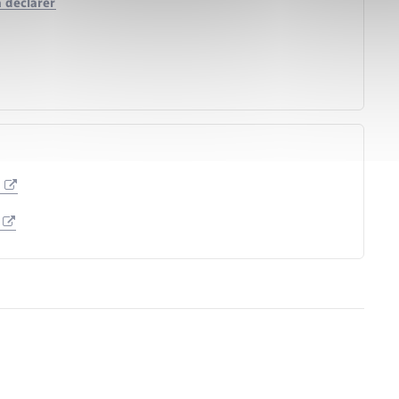
à déclarer
n