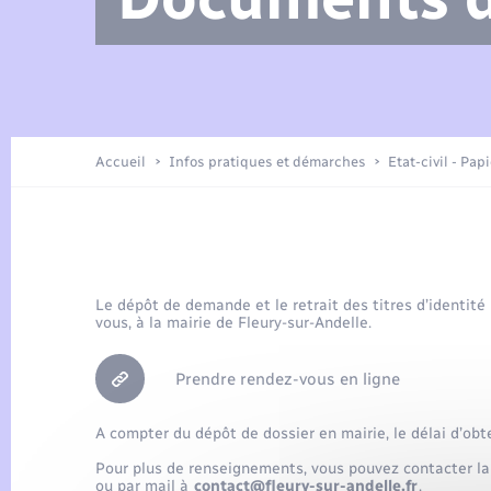
Arrêtés municipaux
Location de 2 roues
Etat civil
Petite enfance
Tourisme
Travaux - Autorisation d’occupation
Enfants – Jeunes
de l’espace public
Présentation de la commune
Recensement
Accueil
Infos pratiques et démarches
Etat-civil - Pap
Loisirs
Publications
Organisation d’événement
Le dépôt de demande et le retrait des titres d’identité
vous, à la mairie de Fleury-sur-Andelle.
Transports
Prendre rendez-vous en ligne
A compter du dépôt de dossier en mairie, le délai d’obt
Pour plus de renseignements, vous pouvez contacter la
ou par mail à
contact@fleury-sur-andelle.fr
.