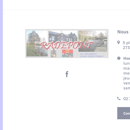
Nous 
5 p
273
Hor
lun
mar
mer
jeu
ven
sam
02 
Con