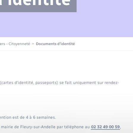
Compétences
Transports scolaires
Mariage – PACS
Etat-civil - Papiers -
Citoyenneté
Actualités
iers - Citoyenneté
Documents d’identité
Nouvel habitant
La Communauté de communes
Sécurité - Prévention
 (cartes d’identité, passeports) se fait uniquement sur rendez-
Voirie et espace public
ention est de 4 à 6 semaines.
 mairie de Fleury-sur-Andelle par téléphone au
02 32 49 00 59
,