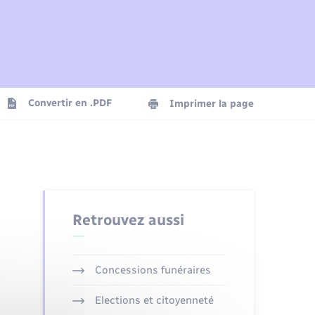
Plan interactif
Parrainage civil
Logement - Urbanisme
Agenda
Convertir en .PDF
Imprimer la page
Numérique
Seniors
Retrouvez aussi
Concessions funéraires
Elections et citoyenneté