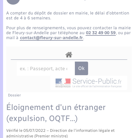
Enfants – Jeunes
Tourisme
Travaux - Autorisation d’occupation de l’espace
public
A compter du dépôt de dossier en mairie, le délai d’obtention
Compétences
Transports scolaires
Mariage – PACS
Etat-civil - Papiers - Citoyenneté
est de 4 à 6 semaines.
Pour plus de renseignements, vous pouvez contacter la mairie
Plan interactif
Parrainage civil
de Fleury-sur-Andelle par téléphone au
02 32 49 00 59
, ou par
Logement - Urbanisme
mail à
contact@fleury-sur-andelle.fr
.
Présentation de la commune
Recensement
Loisirs
Actualités
Nouvel habitant
Agenda
Numérique
Publications
Dossier
Organisation d’événement
Éloignement d'un étranger
La Communauté de communes
(expulsion, OQTF…)
Sécurité - Prévention
Vérifié le 05/07/2022 – Direction de l'information légale et
administrative (Premier ministre)