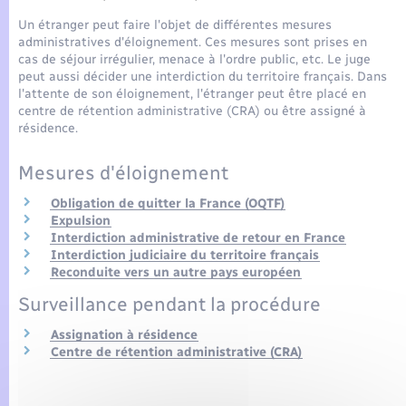
Seniors
Un étranger peut faire l'objet de différentes mesures
administratives d'éloignement. Ces mesures sont prises en
Transports
cas de séjour irrégulier, menace à l'ordre public, etc. Le juge
peut aussi décider une interdiction du territoire français. Dans
l'attente de son éloignement, l'étranger peut être placé en
Voirie et espace public
centre de rétention administrative (CRA) ou être assigné à
résidence.
Mesures d'éloignement
Obligation de quitter la France (OQTF)
Expulsion
Interdiction administrative de retour en France
Interdiction judiciaire du territoire français
Reconduite vers un autre pays européen
Surveillance pendant la procédure
Assignation à résidence
Centre de rétention administrative (CRA)