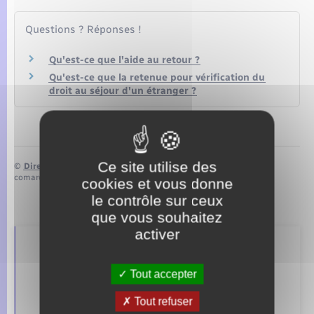
Questions ? Réponses !
Qu'est-ce que l'aide au retour ?
Qu'est-ce que la retenue pour vérification du
droit au séjour d'un étranger ?
Ce site utilise des
©
Direction de l’information légale et administrative
comarquage developpé par
baseo.io
cookies et vous donne
le contrôle sur ceux
que vous souhaitez
activer
Retrouvez aussi
Tout accepter
Tout refuser
Concessions funéraires