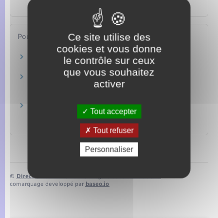
Famille – Scolarité
Ce site utilise des
Pour en savoir plus
cookies et vous donne
Site des impôts
le contrôle sur ceux
Ministère chargé des finances
que vous souhaitez
Brochure pratique 2022 – Déclaration des
activer
revenus de 2021
Ministère chargé des finances
Impôt sur le revenu : dépliants d'information
Tout accepter
Ministère chargé des finances
Tout refuser
Personnaliser
©
Direction de l’information légale et administrative
comarquage developpé par
baseo.io