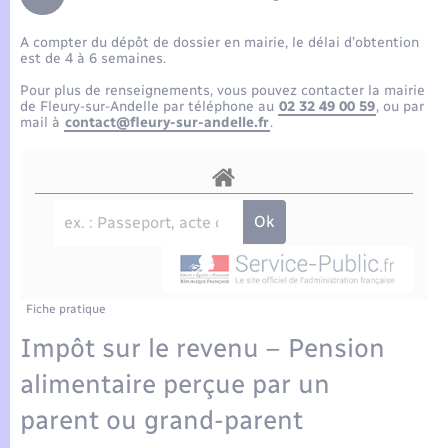
Enfants – Jeunes
Tourisme
Travaux - Autorisation d’occupation de l’espace
public
A compter du dépôt de dossier en mairie, le délai d’obtention
Compétences
Transports scolaires
Mariage – PACS
Etat-civil - Papiers - Citoyenneté
est de 4 à 6 semaines.
Pour plus de renseignements, vous pouvez contacter la mairie
Plan interactif
Parrainage civil
de Fleury-sur-Andelle par téléphone au
02 32 49 00 59
, ou par
Logement - Urbanisme
mail à
contact@fleury-sur-andelle.fr
.
Présentation de la commune
Recensement
Loisirs
Actualités
Nouvel habitant
Agenda
Numérique
Publications
Fiche pratique
Organisation d’événement
Impôt sur le revenu – Pension
La Communauté de communes
alimentaire perçue par un
Sécurité - Prévention
parent ou grand-parent