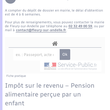
Enfants – Jeunes
Tourisme
Travaux - Autorisation d’occupation de l’espace
public
A compter du dépôt de dossier en mairie, le délai d’obtention
Compétences
Transports scolaires
Mariage – PACS
Etat-civil - Papiers - Citoyenneté
est de 4 à 6 semaines.
Pour plus de renseignements, vous pouvez contacter la mairie
Plan interactif
Parrainage civil
de Fleury-sur-Andelle par téléphone au
02 32 49 00 59
, ou par
Logement - Urbanisme
mail à
contact@fleury-sur-andelle.fr
.
Présentation de la commune
Recensement
Loisirs
Actualités
Nouvel habitant
Agenda
Numérique
Publications
Fiche pratique
Organisation d’événement
Impôt sur le revenu – Pension
La Communauté de communes
alimentaire perçue par un
Sécurité - Prévention
enfant