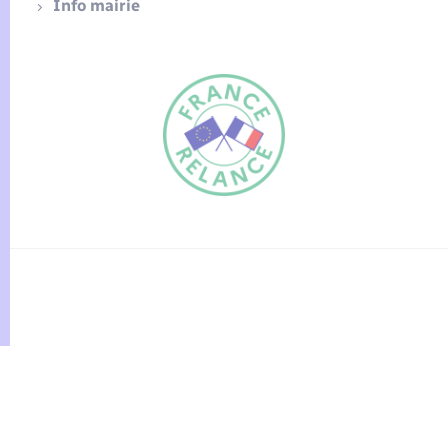
Info mairie
FR
EN
Traduction du
DE
site automatisée