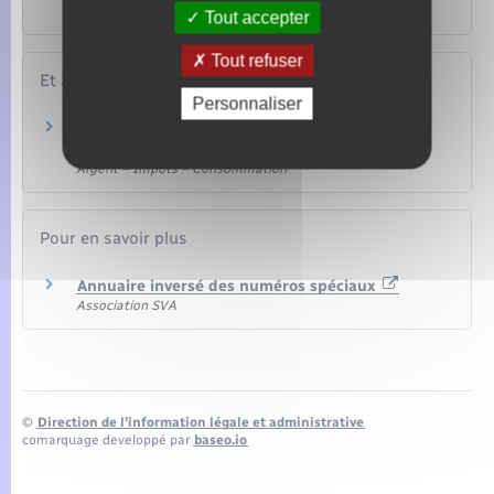
répression des fraudes) ?
Tout accepter
Tout refuser
Et aussi
Personnaliser
Communications électroniques (téléphone,
internet, télévision)
Argent – Impôts – Consommation
Pour en savoir plus
Annuaire inversé des numéros spéciaux
Association SVA
©
Direction de l’information légale et administrative
comarquage developpé par
baseo.io