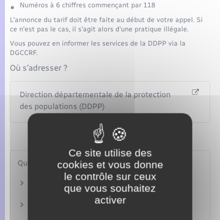
Numéros à 6 chiffres commençant par 118
L'annonce du tarif doit être faite au début de votre appel. Si
ce n'est pas le cas, il s'agit alors d'une pratique illégale.
Vous pouvez en informer les services de la DDPP via la
DGCCRF.
Où s’adresser ?
Direction départementale de la protection
des populations (DDPP)
Ce site utilise des
Questions ? Réponses !
cookies et vous donne
le contrôle sur ceux
Médiateur des communications électroniques :
que vous souhaitez
comment y recourir ?
activer
Comment saisir la DGCCRF (Direction générale
de la consommation, de la concurrence et de la