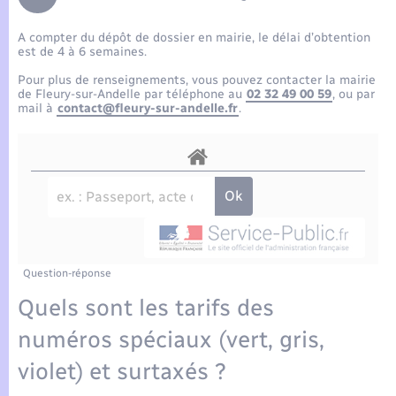
Enfants – Jeunes
Tourisme
Travaux - Autorisation d’occupation de l’espace
public
A compter du dépôt de dossier en mairie, le délai d’obtention
Compétences
Transports scolaires
Mariage – PACS
Etat-civil - Papiers - Citoyenneté
est de 4 à 6 semaines.
Pour plus de renseignements, vous pouvez contacter la mairie
Plan interactif
Parrainage civil
de Fleury-sur-Andelle par téléphone au
02 32 49 00 59
, ou par
Logement - Urbanisme
mail à
contact@fleury-sur-andelle.fr
.
Présentation de la commune
Recensement
Loisirs
Actualités
Nouvel habitant
Agenda
Numérique
Publications
Question-réponse
Organisation d’événement
Quels sont les tarifs des
La Communauté de communes
numéros spéciaux (vert, gris,
Sécurité - Prévention
violet) et surtaxés ?