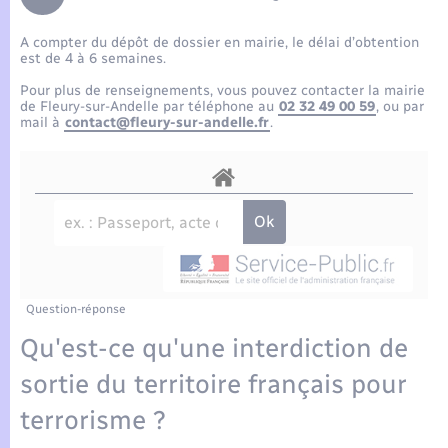
Enfants – Jeunes
Tourisme
Travaux - Autorisation d’occupation de l’espace
public
A compter du dépôt de dossier en mairie, le délai d’obtention
Compétences
Transports scolaires
Mariage – PACS
Etat-civil - Papiers - Citoyenneté
est de 4 à 6 semaines.
Pour plus de renseignements, vous pouvez contacter la mairie
Plan interactif
Parrainage civil
de Fleury-sur-Andelle par téléphone au
02 32 49 00 59
, ou par
Logement - Urbanisme
mail à
contact@fleury-sur-andelle.fr
.
Présentation de la commune
Recensement
Loisirs
Actualités
Nouvel habitant
Agenda
Numérique
Publications
Question-réponse
Organisation d’événement
Qu'est-ce qu'une interdiction de
La Communauté de communes
sortie du territoire français pour
Sécurité - Prévention
terrorisme ?