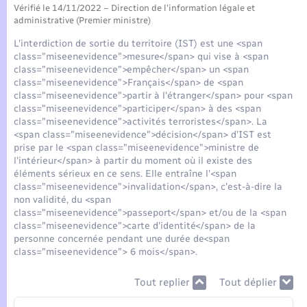
Seniors
Vérifié le 14/11/2022 – Direction de l'information légale et
administrative (Premier ministre)
Transports
L'interdiction de sortie du territoire (IST) est une <span
class="miseenevidence">mesure</span> qui vise à <span
class="miseenevidence">empêcher</span> un <span
Voirie et espace public
class="miseenevidence">Français</span> de <span
class="miseenevidence">partir à l'étranger</span> pour <span
class="miseenevidence">participer</span> à des <span
class="miseenevidence">activités terroristes</span>. La
<span class="miseenevidence">décision</span> d'IST est
prise par le <span class="miseenevidence">ministre de
l'intérieur</span> à partir du moment où il existe des
éléments sérieux en ce sens. Elle entraîne l'<span
class="miseenevidence">invalidation</span>, c'est-à-dire la
non validité, du <span
class="miseenevidence">passeport</span> et/ou de la <span
class="miseenevidence">carte d'identité</span> de la
personne concernée pendant une durée de<span
class="miseenevidence"> 6 mois</span>.
Tout replier
Tout déplier