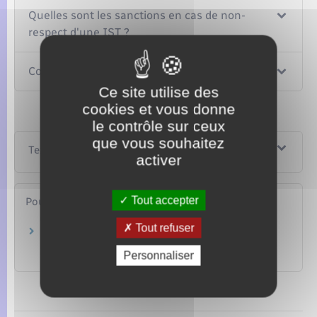
Quelles sont les sanctions en cas de non-
respect d'une IST ?
Comment prend fin l'IST ?
Ce site utilise des
cookies et vous donne
le contrôle sur ceux
que vous souhaitez
Textes de référence
activer
Tout accepter
Pour en savoir plus
Tout refuser
Fichier des personnes recherchées (FPR)
Commission nationale de l'informatique et des libertés
Personnaliser
(Cnil)