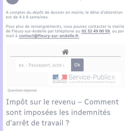
Enfants – Jeunes
Tourisme
Travaux - Autorisation d’occupation de l’espace
public
A compter du dépôt de dossier en mairie, le délai d’obtention
Compétences
Transports scolaires
Mariage – PACS
Etat-civil - Papiers - Citoyenneté
est de 4 à 6 semaines.
Pour plus de renseignements, vous pouvez contacter la mairie
Plan interactif
Parrainage civil
de Fleury-sur-Andelle par téléphone au
02 32 49 00 59
, ou par
Logement - Urbanisme
mail à
contact@fleury-sur-andelle.fr
.
Présentation de la commune
Recensement
Loisirs
Actualités
Nouvel habitant
Agenda
Numérique
Publications
Question-réponse
Organisation d’événement
Impôt sur le revenu – Comment
La Communauté de communes
sont imposées les indemnités
Sécurité - Prévention
d'arrêt de travail ?