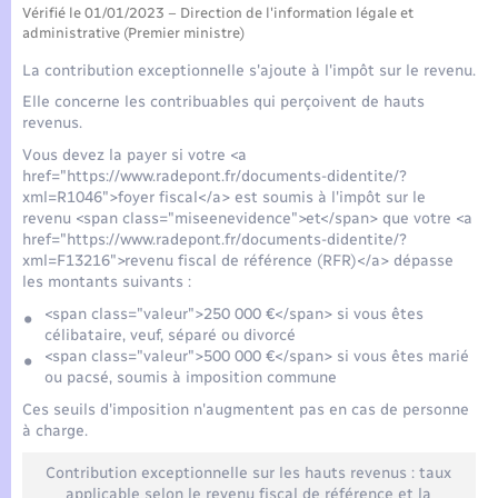
Seniors
Vérifié le 01/01/2023 – Direction de l'information légale et
administrative (Premier ministre)
Transports
La contribution exceptionnelle s'ajoute à l'impôt sur le revenu.
Elle concerne les contribuables qui perçoivent de hauts
revenus.
Voirie et espace public
Vous devez la payer si votre <a
href="https://www.radepont.fr/documents-didentite/?
xml=R1046">foyer fiscal</a> est soumis à l'impôt sur le
revenu <span class="miseenevidence">et</span> que votre <a
href="https://www.radepont.fr/documents-didentite/?
xml=F13216">revenu fiscal de référence (RFR)</a> dépasse
les montants suivants :
<span class="valeur">250 000 €</span> si vous êtes
célibataire, veuf, séparé ou divorcé
<span class="valeur">500 000 €</span> si vous êtes marié
ou pacsé, soumis à imposition commune
Ces seuils d'imposition n'augmentent pas en cas de personne
à charge.
Contribution exceptionnelle sur les hauts revenus : taux
applicable selon le revenu fiscal de référence et la