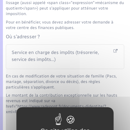
lissage (aussi appelé <span class="expression">mécanisme du
quotient</span>) peut s'appliquer pour atténuer votre
imposition.
Pour en bénéficier, vous devez adresser votre demande à
votre centre des finances publiques.
Où s’adresser ?
Service en charge des impôts (trésorerie,
service des impôts…)
En cas de modification de votre situation de famille (Pacs,
mariage, séparation, divorce ou décès), des règles
particulières s'appliquent.
Le montant de la contribution exceptionnelle sur les hauts
revenus est indiqué sur <a
href="https://www.radepont.fr/documents-didentite/?
xml=F99">l'avis d'impôt sur le revenu</a>.