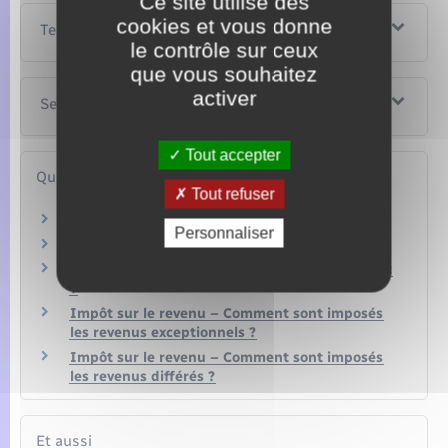
Ce site utilise des
cookies et vous donne
Textes de référence
le contrôle sur ceux
que vous souhaitez
activer
Services en ligne et formulaires
Tout accepter
Questions ? Réponses !
Tout refuser
Qu'est-ce que le revenu fiscal de référence ?
Personnaliser
Impôt sur le revenu – Qui est imposable ?
Impôt sur le revenu – À quoi sert l'avis d'impôt
?
Impôt sur le revenu – Comment sont imposés
les revenus exceptionnels ?
Impôt sur le revenu – Comment sont imposés
les revenus différés ?
Et aussi