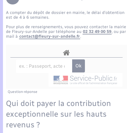
Enfants – Jeunes
Tourisme
Travaux - Autorisation d’occupation de l’espace
public
A compter du dépôt de dossier en mairie, le délai d’obtention
Compétences
Transports scolaires
Mariage – PACS
Etat-civil - Papiers - Citoyenneté
est de 4 à 6 semaines.
Pour plus de renseignements, vous pouvez contacter la mairie
Plan interactif
Parrainage civil
de Fleury-sur-Andelle par téléphone au
02 32 49 00 59
, ou par
Logement - Urbanisme
mail à
contact@fleury-sur-andelle.fr
.
Présentation de la commune
Recensement
Loisirs
Actualités
Nouvel habitant
Agenda
Numérique
Publications
Question-réponse
Organisation d’événement
Qui doit payer la contribution
La Communauté de communes
exceptionnelle sur les hauts
Sécurité - Prévention
revenus ?