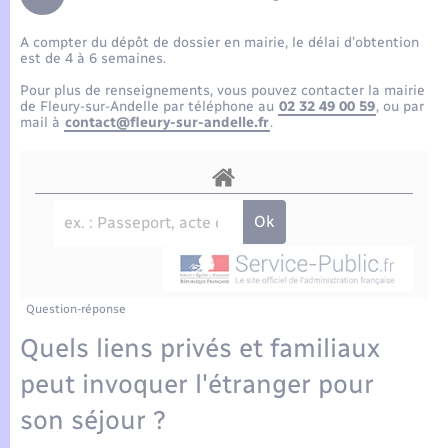
Enfants – Jeunes
Tourisme
Travaux - Autorisation d’occupation de l’espace
public
A compter du dépôt de dossier en mairie, le délai d’obtention
Compétences
Transports scolaires
Mariage – PACS
Etat-civil - Papiers - Citoyenneté
est de 4 à 6 semaines.
Pour plus de renseignements, vous pouvez contacter la mairie
Plan interactif
Parrainage civil
de Fleury-sur-Andelle par téléphone au
02 32 49 00 59
, ou par
Logement - Urbanisme
mail à
contact@fleury-sur-andelle.fr
.
Présentation de la commune
Recensement
Loisirs
Actualités
Nouvel habitant
Agenda
Numérique
Publications
Question-réponse
Organisation d’événement
Quels liens privés et familiaux
La Communauté de communes
peut invoquer l'étranger pour
Sécurité - Prévention
son séjour ?