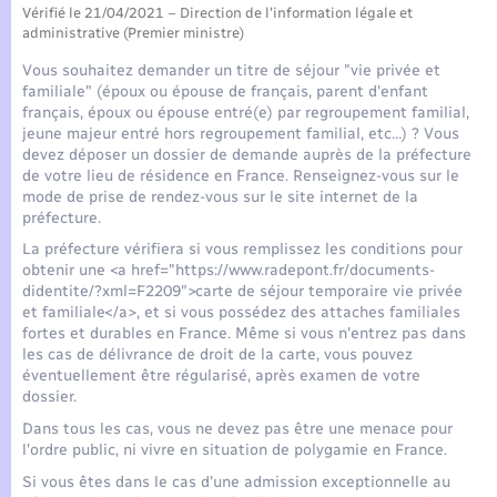
Seniors
Vérifié le 21/04/2021 – Direction de l'information légale et
administrative (Premier ministre)
Transports
Vous souhaitez demander un titre de séjour "vie privée et
familiale" (époux ou épouse de français, parent d'enfant
français, époux ou épouse entré(e) par regroupement familial,
Voirie et espace public
jeune majeur entré hors regroupement familial, etc…) ? Vous
devez déposer un dossier de demande auprès de la préfecture
de votre lieu de résidence en France. Renseignez-vous sur le
mode de prise de rendez-vous sur le site internet de la
préfecture.
La préfecture vérifiera si vous remplissez les conditions pour
obtenir une <a href="https://www.radepont.fr/documents-
didentite/?xml=F2209">carte de séjour temporaire vie privée
et familiale</a>, et si vous possédez des attaches familiales
fortes et durables en France. Même si vous n'entrez pas dans
les cas de délivrance de droit de la carte, vous pouvez
éventuellement être régularisé, après examen de votre
dossier.
Dans tous les cas, vous ne devez pas être une menace pour
l'ordre public, ni vivre en situation de polygamie en France.
Si vous êtes dans le cas d'une admission exceptionnelle au