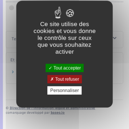
Étranger entré mineur devenu majeur
Ce site utilise des
cookies et vous donne
le contrôle sur ceux
Textes de référence
que vous souhaitez
activer
Et aussi
Tout accepter
Se pacser
Famille – Scolarité
Tout refuser
Personnaliser
©
Direction de l’information légale et administrative
comarquage developpé par
baseo.io