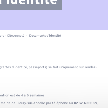
Compétences
Transports scolaires
Mariage – PACS
Etat-civil - Papiers -
Citoyenneté
Actualités
iers - Citoyenneté
Documents d’identité
Nouvel habitant
La Communauté de communes
Sécurité - Prévention
 (cartes d’identité, passeports) se fait uniquement sur rendez-
Voirie et espace public
ention est de 4 à 6 semaines.
 mairie de Fleury-sur-Andelle par téléphone au
02 32 49 00 59
,