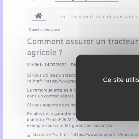
Question-réponse
Comment assurer un tracteur
agricole ?
Vérifié le 14/03/2022 – Direction de l'information légale et 
Si vous utilisez un tracteur ou un engin automoteur agr
Ce site util
<a href="https://www.radepont.fr/documents-didentite/
La remorque attelée à ces engins doit aussi être assu
dans un contrat séparé.
Si vous apportez des modifications à la remorque, vous 
En plus de la garantie responsabilité civile, vous pouv
didentite/?xml=F2622">garanties complémentaires</a> 
exemple souscrire les garanties suivantes :
Garantie "<a href="https://www.radepont.fr/docum