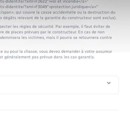
ts-didentite/?xml=F2622">vol et incendie</a>"
ts-didentite/?xml=F3049">protection juridique</a>"
span>, qui couvre la casse accidentelle ou la destruction du
es dégâts relevant de la garantie du constructeur sont exclus).
ecter les règles de sécurité. Par exemple, il faut éviter de
e de places prévues par le constructeur. En cas de non
indemnisera les victimes, mais il pourra se retournera contre
ête ou pour la chasse, vous devez demander à votre assureur
est généralement pas prévue dans les cas garantis.