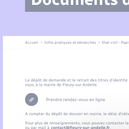
Arrêtés municipaux
Location de 2 roues
Etat civil
Petite enfance
Tourisme
Travaux - Autorisation d’occupation
Enfants – Jeunes
de l’espace public
Présentation de la commune
Recensement
Accueil
Infos pratiques et démarches
Etat-civil - Pap
Loisirs
Publications
Organisation d’événement
Le dépôt de demande et le retrait des titres d’identité
vous, à la mairie de Fleury-sur-Andelle.
Transports
Prendre rendez-vous en ligne
A compter du dépôt de dossier en mairie, le délai d’obt
Pour plus de renseignements, vous pouvez contacter la
ou par mail à
contact@fleury-sur-andelle.fr
.