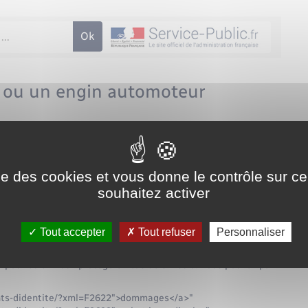
 ou un engin automoteur
administrative (Premier ministre)
icole, vous devez obligatoirement l'assurer au moins pour la
ise des cookies et vous donne le contrôle sur 
?xml=F31258">responsabilité civile</a>.
souhaitez activer
rée. Vous pouvez assurer la remorque dans le même contrat ou
Tout accepter
Tout refuser
Personnaliser
devez le signaler à l'assurance.
ez souscrire des <a href="https://www.radepont.fr/documents-
pour être mieux protégé en cas de sinistre. Vous pouvez par
ents-didentite/?xml=F2622">dommages</a>"