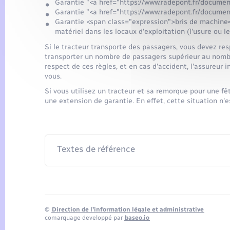
Garantie "<a href="https://www.radepont.fr/documen
Garantie "<a href="https://www.radepont.fr/documen
Garantie <span class="expression">bris de machine</
matériel dans les locaux d'exploitation (l'usure ou l
Si le tracteur transporte des passagers, vous devez resp
transporter un nombre de passagers supérieur au nombr
respect de ces règles, et en cas d'accident, l'assureur 
vous.
Si vous utilisez un tracteur et sa remorque pour une f
une extension de garantie. En effet, cette situation n'
Textes de référence
©
Direction de l’information légale et administrative
comarquage developpé par
baseo.io