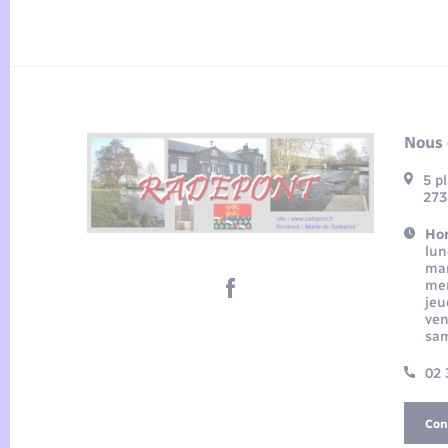
Nous 
5 p
273
Hor
lun
mar
mer
jeu
ven
sam
02 
Con