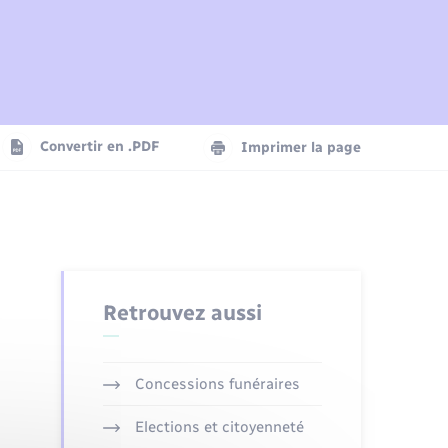
Plan interactif
Parrainage civil
Logement - Urbanisme
Agenda
Convertir en .PDF
Imprimer la page
Numérique
Seniors
Retrouvez aussi
Concessions funéraires
Elections et citoyenneté