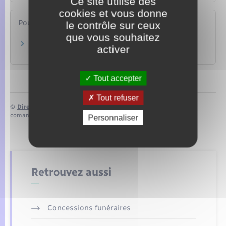
Ce site utilise des
cookies et vous donne
Pour en savoir plus
le contrôle sur ceux
que vous souhaitez
Site du Défenseur des droits
activer
Défenseur des droits
Tout accepter
Tout refuser
©
Direction de l’information légale et administrative
comarquage developpé par
baseo.io
Personnaliser
Retrouvez aussi
Concessions funéraires