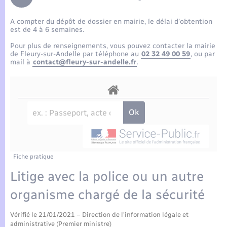
Enfants – Jeunes
Tourisme
Travaux - Autorisation d’occupation de l’espace
public
A compter du dépôt de dossier en mairie, le délai d’obtention
Compétences
Transports scolaires
Mariage – PACS
Etat-civil - Papiers - Citoyenneté
est de 4 à 6 semaines.
Pour plus de renseignements, vous pouvez contacter la mairie
Plan interactif
Parrainage civil
de Fleury-sur-Andelle par téléphone au
02 32 49 00 59
, ou par
Logement - Urbanisme
mail à
contact@fleury-sur-andelle.fr
.
Présentation de la commune
Recensement
Loisirs
Actualités
Nouvel habitant
Agenda
Numérique
Publications
Fiche pratique
Organisation d’événement
Litige avec la police ou un autre
La Communauté de communes
organisme chargé de la sécurité
Sécurité - Prévention
Vérifié le 21/01/2021 – Direction de l'information légale et
administrative (Premier ministre)