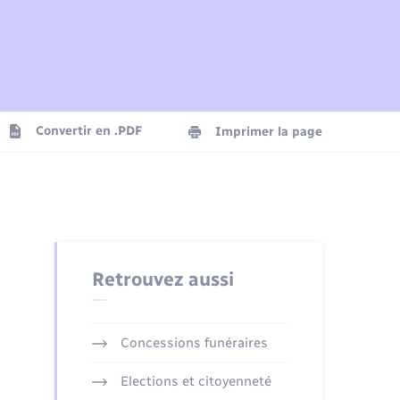
Plan interactif
Parrainage civil
Logement - Urbanisme
Agenda
Convertir en .PDF
Imprimer la page
Numérique
Seniors
Retrouvez aussi
Concessions funéraires
Elections et citoyenneté