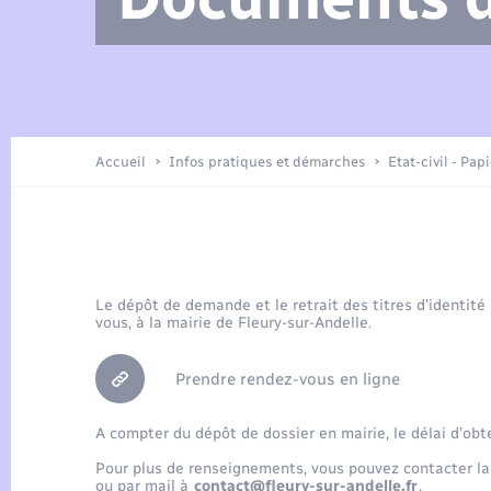
Arrêtés municipaux
Location de 2 roues
Etat civil
Petite enfance
Tourisme
Travaux - Autorisation d’occupation
Enfants – Jeunes
de l’espace public
Présentation de la commune
Recensement
Accueil
Infos pratiques et démarches
Etat-civil - Pap
Loisirs
Publications
Organisation d’événement
Le dépôt de demande et le retrait des titres d’identité
vous, à la mairie de Fleury-sur-Andelle.
Transports
Prendre rendez-vous en ligne
A compter du dépôt de dossier en mairie, le délai d’obt
Pour plus de renseignements, vous pouvez contacter la
ou par mail à
contact@fleury-sur-andelle.fr
.