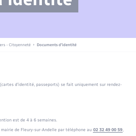
Compétences
Transports scolaires
Mariage – PACS
Etat-civil - Papiers -
Citoyenneté
Actualités
iers - Citoyenneté
Documents d’identité
Nouvel habitant
La Communauté de communes
Sécurité - Prévention
 (cartes d’identité, passeports) se fait uniquement sur rendez-
Voirie et espace public
ention est de 4 à 6 semaines.
 mairie de Fleury-sur-Andelle par téléphone au
02 32 49 00 59
,