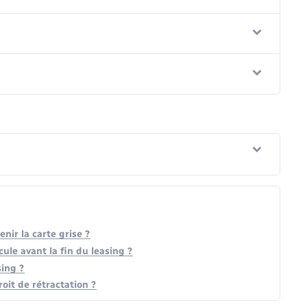
nir la carte grise ?
cule avant la fin du leasing ?
ing ?
oit de rétractation ?