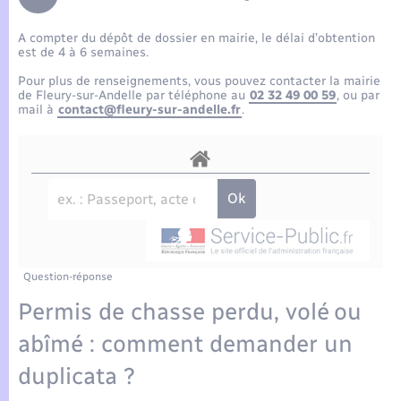
Enfants – Jeunes
Tourisme
Travaux - Autorisation d’occupation de l’espace
public
A compter du dépôt de dossier en mairie, le délai d’obtention
Compétences
Transports scolaires
Mariage – PACS
Etat-civil - Papiers - Citoyenneté
est de 4 à 6 semaines.
Pour plus de renseignements, vous pouvez contacter la mairie
Plan interactif
Parrainage civil
de Fleury-sur-Andelle par téléphone au
02 32 49 00 59
, ou par
Logement - Urbanisme
mail à
contact@fleury-sur-andelle.fr
.
Présentation de la commune
Recensement
Loisirs
Actualités
Nouvel habitant
Agenda
Numérique
Publications
Question-réponse
Organisation d’événement
Permis de chasse perdu, volé ou
La Communauté de communes
abîmé : comment demander un
Sécurité - Prévention
duplicata ?