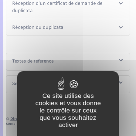
Réception d'un certificat de demande de
duplicata
Réception du duplicata
Textes de référence
Services en ligne et formulaires
Ce site utilise des
cookies et vous donne
le contrôle sur ceux
que vous souhaitez
©
Direction de l’information légale et administrative
activer
comarquage developpé par
baseo.io