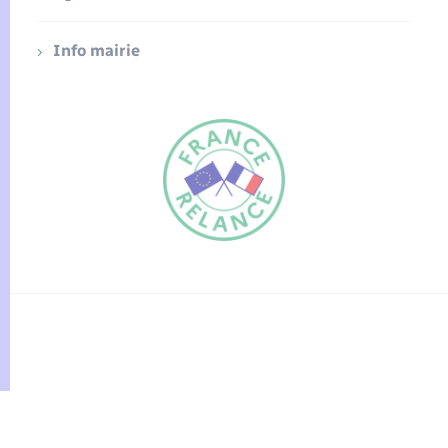
Info mairie
FR
EN
Traduction du
DE
site automatisée