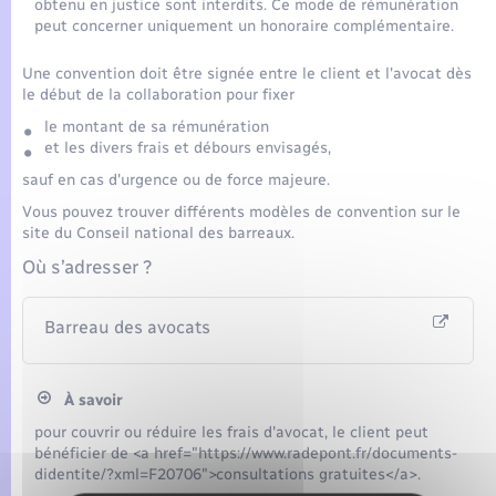
obtenu en justice sont interdits. Ce mode de rémunération
peut concerner uniquement un honoraire complémentaire.
Une convention doit être signée entre le client et l'avocat dès
le début de la collaboration pour fixer
le montant de sa rémunération
et les divers frais et débours envisagés,
sauf en cas d'urgence ou de force majeure.
Vous pouvez trouver différents modèles de convention sur le
site du Conseil national des barreaux.
Où s’adresser ?
Barreau des avocats
À savoir
pour couvrir ou réduire les frais d'avocat, le client peut
bénéficier de <a href="https://www.radepont.fr/documents-
didentite/?xml=F20706">consultations gratuites</a>.