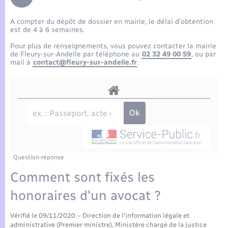
Enfants – Jeunes
Tourisme
Travaux - Autorisation d’occupation de l’espace
public
A compter du dépôt de dossier en mairie, le délai d’obtention
Compétences
Transports scolaires
Mariage – PACS
Etat-civil - Papiers - Citoyenneté
est de 4 à 6 semaines.
Pour plus de renseignements, vous pouvez contacter la mairie
Plan interactif
Parrainage civil
de Fleury-sur-Andelle par téléphone au
02 32 49 00 59
, ou par
Logement - Urbanisme
mail à
contact@fleury-sur-andelle.fr
.
Présentation de la commune
Recensement
Loisirs
Actualités
Nouvel habitant
Agenda
Numérique
Publications
Question-réponse
Organisation d’événement
Comment sont fixés les
La Communauté de communes
honoraires d'un avocat ?
Sécurité - Prévention
Vérifié le 09/11/2020 – Direction de l'information légale et
administrative (Premier ministre), Ministère chargé de la justice