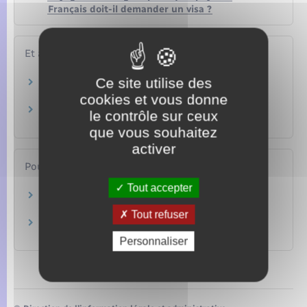
Français doit-il demander un visa ?
Et aussi
Ce site utilise des
Passeport
Papiers – Citoyenneté – Élections
cookies et vous donne
Voyager hors Europe
le contrôle sur ceux
Étranger – Europe
que vous souhaitez
activer
Pour en savoir plus
Tout accepter
Conditions d'entrée et de séjour en Tunisie
Ministère chargé de l'Europe et des affaires étrangères
Tout refuser
Conseils aux voyageurs
Ministère chargé de l'Europe et des affaires étrangères
Personnaliser