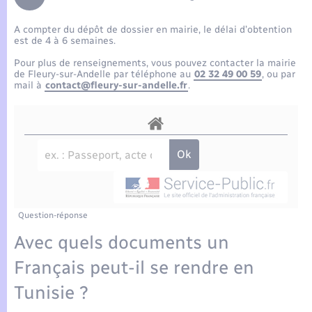
Enfants – Jeunes
Tourisme
Travaux - Autorisation d’occupation de l’espace
public
A compter du dépôt de dossier en mairie, le délai d’obtention
Compétences
Transports scolaires
Mariage – PACS
Etat-civil - Papiers - Citoyenneté
est de 4 à 6 semaines.
Pour plus de renseignements, vous pouvez contacter la mairie
Plan interactif
Parrainage civil
de Fleury-sur-Andelle par téléphone au
02 32 49 00 59
, ou par
Logement - Urbanisme
mail à
contact@fleury-sur-andelle.fr
.
Présentation de la commune
Recensement
Loisirs
Actualités
Nouvel habitant
Agenda
Numérique
Publications
Question-réponse
Organisation d’événement
Avec quels documents un
La Communauté de communes
Français peut-il se rendre en
Sécurité - Prévention
Tunisie ?