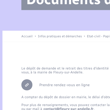
Arrêtés municipaux
Location de 2 roues
Etat civil
Petite enfance
Tourisme
Travaux - Autorisation d’occupation
Enfants – Jeunes
de l’espace public
Présentation de la commune
Recensement
Accueil
Infos pratiques et démarches
Etat-civil - Pap
Loisirs
Publications
Organisation d’événement
Le dépôt de demande et le retrait des titres d’identité
vous, à la mairie de Fleury-sur-Andelle.
Transports
Prendre rendez-vous en ligne
A compter du dépôt de dossier en mairie, le délai d’obt
Pour plus de renseignements, vous pouvez contacter la
ou par mail à
contact@fleury-sur-andelle.fr
.