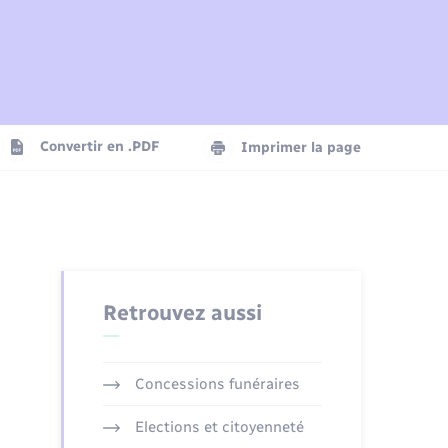
Plan interactif
Parrainage civil
Logement - Urbanisme
Agenda
Convertir en .PDF
Imprimer la page
Numérique
Seniors
Retrouvez aussi
Concessions funéraires
Elections et citoyenneté