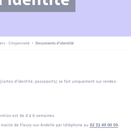
Compétences
Transports scolaires
Mariage – PACS
Etat-civil - Papiers -
Citoyenneté
Actualités
iers - Citoyenneté
Documents d’identité
Nouvel habitant
La Communauté de communes
Sécurité - Prévention
 (cartes d’identité, passeports) se fait uniquement sur rendez-
Voirie et espace public
ention est de 4 à 6 semaines.
 mairie de Fleury-sur-Andelle par téléphone au
02 32 49 00 59
,