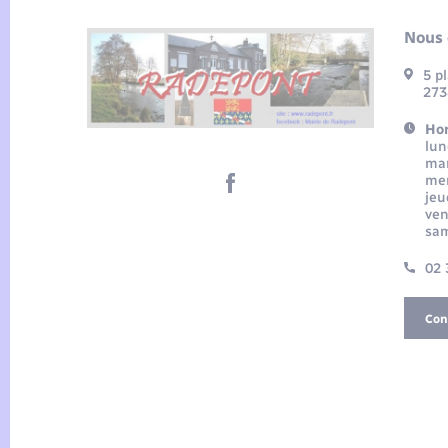
Nous 
5 p
273
Hor
lun
mar
mer
jeu
ven
sam
02 
Con