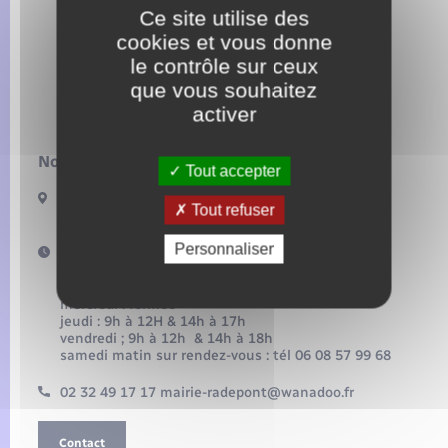
Seniors
Ce site utilise des
cookies et vous donne
Transports
le contrôle sur ceux
que vous souhaitez
activer
Voirie et espace public
Nous contacter :
Tout accepter
5 place Maurice-Pierre-Vallette
Tout refuser
27380 Radepont
Personnaliser
Horaires d'ouverture :
lundi : 9h à 12h & 14h à 19h
mardi : 9h à 12h & après midi fermée au public
mercredi : fermée
jeudi : 9h à 12H & 14h à 17h
vendredi ; 9h à 12h & 14h à 18h
samedi matin sur rendez-vous : tél 06 08 57 99 68
02 32 49 17 17 mairie-radepont@wanadoo.fr
Contact