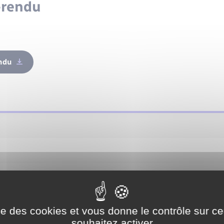
-rendu
ndu
du du conseil Municipal du 10 fé
ise des cookies et vous donne le contrôle sur 
souhaitez activer