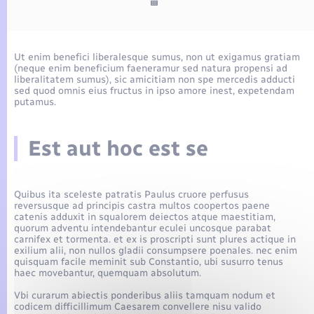
Enfants – Jeunes
Tourisme
Travaux - Autorisation d’occupation de l’espace
public
Compétences
Transports scolaires
Mariage – PACS
Etat-civil - Papiers - Citoyenneté
Ut enim benefici liberalesque sumus, non ut exigamus gratiam
Plan interactif
(neque enim beneficium faeneramur sed natura propensi ad
Parrainage civil
Logement - Urbanisme
liberalitatem sumus), sic amicitiam non spe mercedis adducti
sed quod omnis eius fructus in ipso amore inest, expetendam
putamus.
Présentation de la commune
Recensement
Loisirs
Est aut hoc est se
Actualités
Nouvel habitant
Agenda
Quibus ita sceleste patratis Paulus cruore perfusus
Numérique
reversusque ad principis castra multos coopertos paene
Publications
catenis adduxit in squalorem deiectos atque maestitiam,
quorum adventu intendebantur eculei uncosque parabat
Organisation d’événement
carnifex et tormenta. et ex is proscripti sunt plures actique in
exilium alii, non nullos gladii consumpsere poenales. nec enim
La Communauté de communes
quisquam facile meminit sub Constantio, ubi susurro tenus
haec movebantur, quemquam absolutum.
Sécurité - Prévention
Vbi curarum abiectis ponderibus aliis tamquam nodum et
codicem difficillimum Caesarem convellere nisu valido