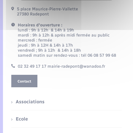
5 place Maurice-Pierre-Vallette
27380 Radepont
Horaires d'ouverture :
lundi : 9h à 12h & 14h à 19h
mardi : 9h à 12h & après midi fermée au public
mercredi : fermée
jeudi : 9h à 12H & 14h à 17h
vendredi ; 9h à 12h & 14h à 18h
samedi matin sur rendez-vous : tél 06 08 57 99 68
02 32 49 17 17 mairie-radepont@wanadoo.fr
Contact
Associations
Ecole