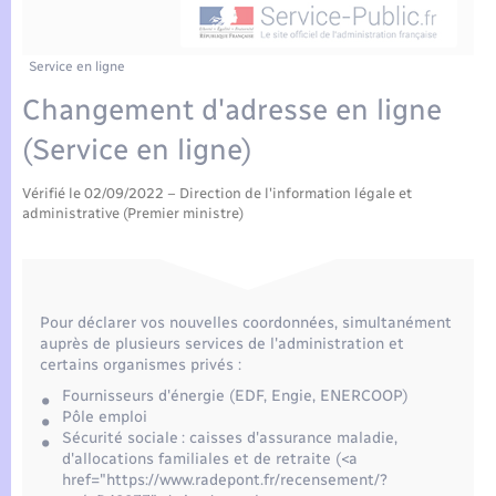
Enfants – Jeunes
Tourisme
Travaux - Autorisation d’occupation de l’espace
public
Compétences
Transports scolaires
Mariage – PACS
Etat-civil - Papiers - Citoyenneté
Service en ligne
Changement d'adresse en ligne
Plan interactif
Parrainage civil
Logement - Urbanisme
(Service en ligne)
Présentation de la commune
Recensement
Loisirs
Vérifié le 02/09/2022 – Direction de l'information légale et
administrative (Premier ministre)
Actualités
Nouvel habitant
Agenda
Numérique
Pour déclarer vos nouvelles coordonnées, simultanément
Publications
auprès de plusieurs services de l'administration et
certains organismes privés :
Organisation d’événement
Fournisseurs d'énergie (EDF, Engie, ENERCOOP)
La Communauté de communes
Pôle emploi
Sécurité - Prévention
Sécurité sociale : caisses d'assurance maladie,
d'allocations familiales et de retraite (<a
href="https://www.radepont.fr/recensement/?