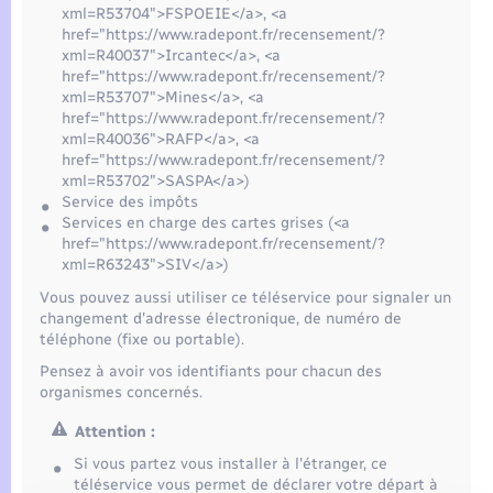
xml=R53704">FSPOEIE</a>, <a
href="https://www.radepont.fr/recensement/?
xml=R40037">Ircantec</a>, <a
href="https://www.radepont.fr/recensement/?
xml=R53707">Mines</a>, <a
href="https://www.radepont.fr/recensement/?
xml=R40036">RAFP</a>, <a
href="https://www.radepont.fr/recensement/?
xml=R53702">SASPA</a>)
Service des impôts
Services en charge des cartes grises (<a
href="https://www.radepont.fr/recensement/?
xml=R63243">SIV</a>)
Vous pouvez aussi utiliser ce téléservice pour signaler un
changement d'adresse électronique, de numéro de
téléphone (fixe ou portable).
Pensez à avoir vos identifiants pour chacun des
organismes concernés.
Attention :
Si vous partez vous installer à l'étranger, ce
téléservice vous permet de déclarer votre départ à