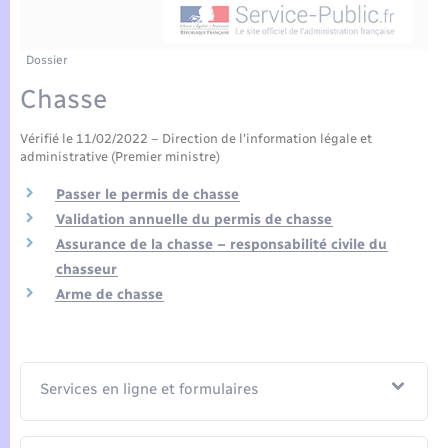
Enfants – Jeunes
Tourisme
Travaux - Autorisation d’occupation de l’espace
public
Compétences
Transports scolaires
Mariage – PACS
Etat-civil - Papiers - Citoyenneté
Dossier
Chasse
Plan interactif
Parrainage civil
Logement - Urbanisme
Vérifié le 11/02/2022 – Direction de l'information légale et
Présentation de la commune
Recensement
administrative (Premier ministre)
Loisirs
Passer le permis de chasse
Actualités
Validation annuelle du permis de chasse
Nouvel habitant
Assurance de la chasse – responsabilité civile du
Agenda
chasseur
Numérique
Arme de chasse
Publications
Organisation d’événement
La Communauté de communes
Services en ligne et formulaires
Sécurité - Prévention