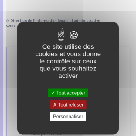
©
Direction de l’information légale et administrative
comarquage developpé par
baseo.io
Ce site utilise des
cookies et vous donne
Retrouvez aussi
le contrôle sur ceux
que vous souhaitez
activer
Concessions funéraires
Tout accepter
Documents d’identité
Tout refuser
Elections et citoyenneté
Personnaliser
Etat civil
Mariage – PACS