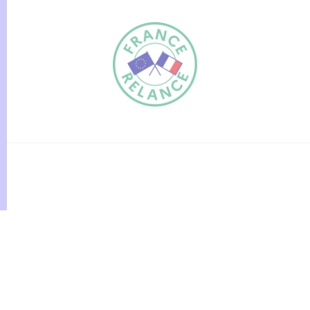
FR
EN
Traduction du
DE
site automatisée