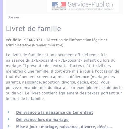
Enfants – Jeunes
Tourisme
Travaux - Autorisation d’occupation de l’espace
public
Compétences
Transports scolaires
Mariage – PACS
Etat-civil - Papiers - Citoyenneté
Dossier
Livret de famille
Plan interactif
Parrainage civil
Logement - Urbanisme
Vérifié le 19/04/2021 – Direction de l'information légale et
Présentation de la commune
Recensement
administrative (Premier ministre)
Loisirs
Le livret de famille est un document officiel remis à la
Actualités
naissance du 1<Exposant>er</Exposant> enfant ou lors du
Nouvel habitant
mariage. Il présente des extraits d'actes d'état civil des
membres d'une famille. Il doit être mis à jour à l'occasion de
Agenda
tout événement survenu après sa délivrance (mariage des
Numérique
parents, naissance, adoption, divorce, décès, etc.). Vous
pouvez demander des duplicatas, par exemple en cas de perte
Publications
ou de vol. Le livret contient également des textes portant sur
Organisation d’événement
le droit de la famille.
La Communauté de communes
Délivrance à la naissance du 1er enfant
Sécurité - Prévention
Délivrance lors du mariage
Mise à jour : mariage, naissance, divorce, décès…