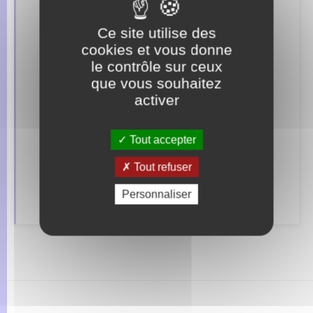
Ce site utilise des
Concessions funéraires
cookies et vous donne
le contrôle sur ceux
Documents d’identité
que vous souhaitez
activer
Elections et citoyenneté
Etat civil
Tout accepter
Mariage – PACS
Tout refuser
Parrainage civil
Personnaliser