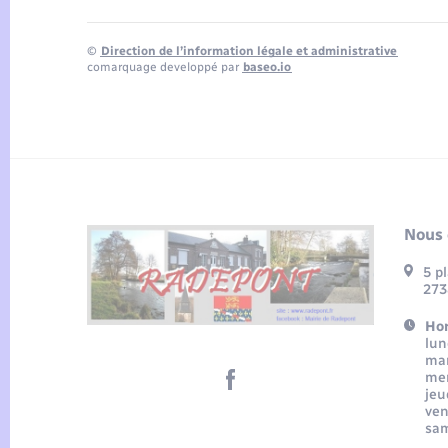
©
Direction de l’information légale et administrative
comarquage developpé par
baseo.io
Nous 
5 p
273
Hor
lun
mar
mer
jeu
ven
sam