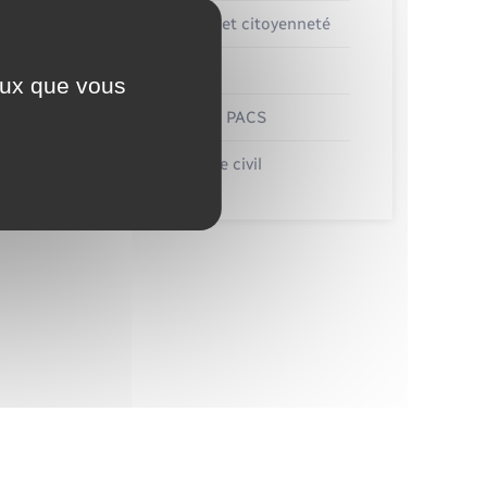
Elections et citoyenneté
Etat civil
ceux que vous
Mariage – PACS
Parrainage civil