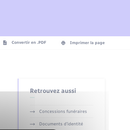
Plan interactif
Parrainage civil
Logement - Urbanisme
Agenda
Convertir en .PDF
Imprimer la page
Numérique
Seniors
Retrouvez aussi
Concessions funéraires
Documents d’identité