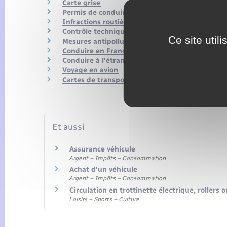
Carte grise
Permis de conduire
Infractions routières
Contrôle technique
Ce site util
Mesures antipollution
Conduire en France avec un permis étranger
Conduire à l'étranger
Voyage en avion
Cartes de transport
Et aussi
Assurance véhicule
Argent – Impôts – Consommation
Achat d'un véhicule
Argent – Impôts – Consommation
Circulation en trottinette électrique, rollers
Loisirs – Sports – Culture