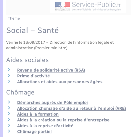
Enfants – Jeunes
Tourisme
Travaux - Autorisation d’occupation de l’espace
public
Compétences
Transports scolaires
Mariage – PACS
Etat-civil - Papiers - Citoyenneté
Thème
Social – Santé
Plan interactif
Parrainage civil
Logement - Urbanisme
Vérifié le 13/09/2017 – Direction de l'information légale et
Présentation de la commune
Recensement
administrative (Premier ministre)
Loisirs
Aides sociales
Actualités
Nouvel habitant
Revenu de solidarité active (RSA)
Prime d'activité
Agenda
Allocations et aides aux personnes âgées
Numérique
Chômage
Publications
Démarches auprès de Pôle emploi
Organisation d’événement
Allocation chômage d'aide au retour à l'emploi (ARE)
La Communauté de communes
Aides à la formation
Aides à la création ou la reprise d'entreprise
Sécurité - Prévention
Aides à la reprise d'activité
Chômage partiel