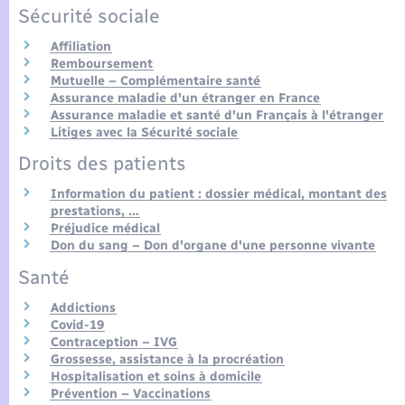
Seniors
Sécurité sociale
Affiliation
Transports
Remboursement
Mutuelle – Complémentaire santé
Assurance maladie d'un étranger en France
Voirie et espace public
Assurance maladie et santé d'un Français à l'étranger
Litiges avec la Sécurité sociale
Droits des patients
Information du patient : dossier médical, montant des
prestations, …
Préjudice médical
Don du sang – Don d'organe d'une personne vivante
Santé
Addictions
Covid-19
Contraception – IVG
Grossesse, assistance à la procréation
Hospitalisation et soins à domicile
Prévention – Vaccinations