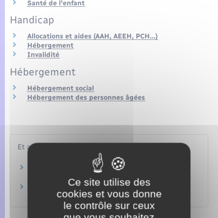
Santé de l'enfant
Handicap
Allocations et aides (AAH, AEEH, PCH…)
Hébergement
Invalidité
Hébergement
Hébergement social
Hébergement des personnes âgées
Et aussi
École et handicap
Famille – Scolarité
Ce site utilise des
Handicap et emploi dans le secteur privé
cookies et vous donne
Travail – Formation
le contrôle sur ceux
que vous souhaitez