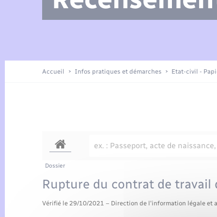
Arrêtés municipaux
Location de 2 roues
Etat civil
Petite enfance
Tourisme
Travaux - Autorisation d’occupation
Enfants – Jeunes
de l’espace public
Présentation de la commune
Recensement
Accueil
Infos pratiques et démarches
Etat-civil - Pap
Loisirs
Publications
Organisation d’événement
Transports
Dossier
Rupture du contrat de travail 
Vérifié le 29/10/2021 – Direction de l'information légale et 