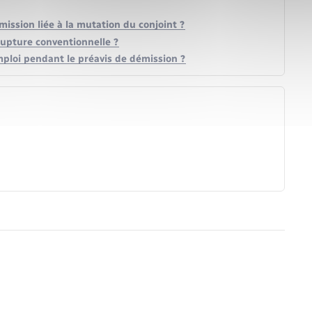
émission liée à la mutation du conjoint ?
rupture conventionnelle ?
mploi pendant le préavis de démission ?