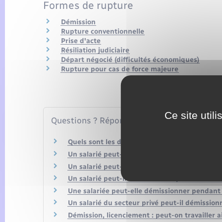
Formes de rupture
Démission
Rupture conventionnelle
Prise d'acte
Résiliation judiciaire
Départ négocié (difficultés économiques)
Rupture pour cas de force majeure
Ce site util
Questions ? Réponses !
Quels sont les documents remis au salarié à la
Un salarié peut-il démissionner pendant son a
Un salarié peut-il toucher l'allocation chôma
Un salarié peut-il démissionner pendant ses 
Une salariée peut-elle démissionner pendant
Un salarié du secteur privé peut-il démissio
Démission, licenciement : peut-on travailler ai