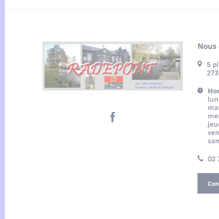
Nous 
5 p
273
Hor
lun
mar
mer
jeu
ven
sam
02 
Con