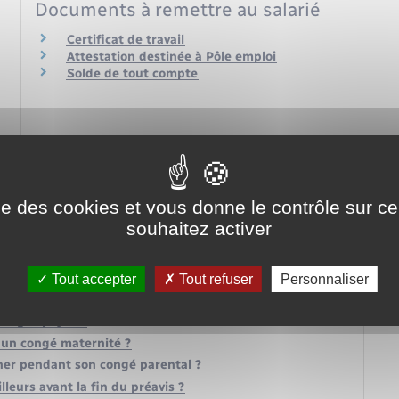
Documents à remettre au salarié
Certificat de travail
Attestation destinée à Pôle emploi
Solde de tout compte
ise des cookies et vous donne le contrôle sur 
souhaitez activer
 fin de son contrat ?
rrêt de travail ?
Tout accepter
Tout refuser
Personnaliser
ge en cas de démission ?
congés payés ?
 un congé maternité ?
nner pendant son congé parental ?
lleurs avant la fin du préavis ?