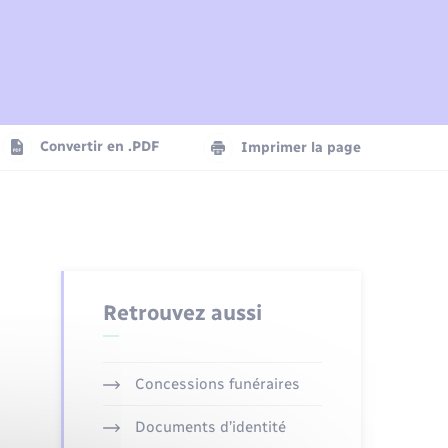
Plan interactif
Parrainage civil
Logement - Urbanisme
Agenda
Convertir en .PDF
Imprimer la page
Numérique
Seniors
Retrouvez aussi
Concessions funéraires
Documents d’identité