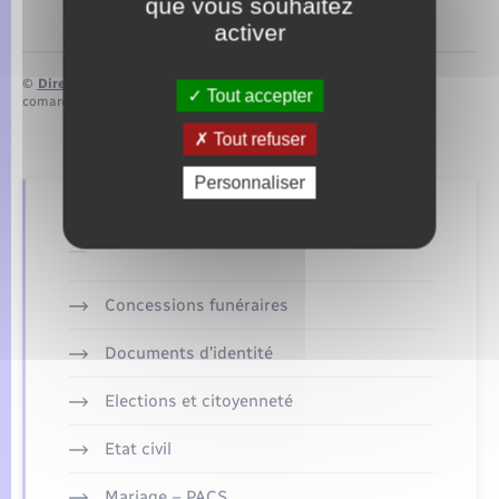
que vous souhaitez
activer
©
Direction de l’information légale et administrative
Tout accepter
comarquage developpé par
baseo.io
Tout refuser
Personnaliser
Retrouvez aussi
Concessions funéraires
Documents d’identité
Elections et citoyenneté
Etat civil
Mariage – PACS