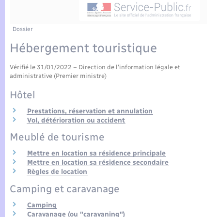
Enfants – Jeunes
Tourisme
Travaux - Autorisation d’occupation de l’espace
public
Compétences
Transports scolaires
Mariage – PACS
Etat-civil - Papiers - Citoyenneté
Dossier
Hébergement touristique
Plan interactif
Parrainage civil
Logement - Urbanisme
Vérifié le 31/01/2022 – Direction de l'information légale et
Présentation de la commune
Recensement
administrative (Premier ministre)
Loisirs
Hôtel
Actualités
Nouvel habitant
Prestations, réservation et annulation
Vol, détérioration ou accident
Agenda
Meublé de tourisme
Numérique
Publications
Mettre en location sa résidence principale
Mettre en location sa résidence secondaire
Organisation d’événement
Règles de location
La Communauté de communes
Camping et caravanage
Sécurité - Prévention
Camping
Caravanage (ou "caravaning")