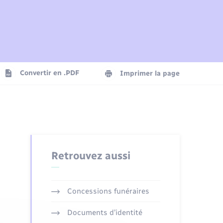
Plan interactif
Parrainage civil
Logement - Urbanisme
Agenda
Convertir en .PDF
Imprimer la page
Numérique
Seniors
Retrouvez aussi
Concessions funéraires
Documents d’identité