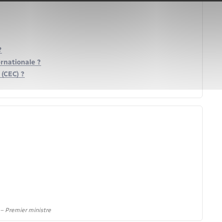
?
rnationale ?
(CEC) ?
) – Premier ministre