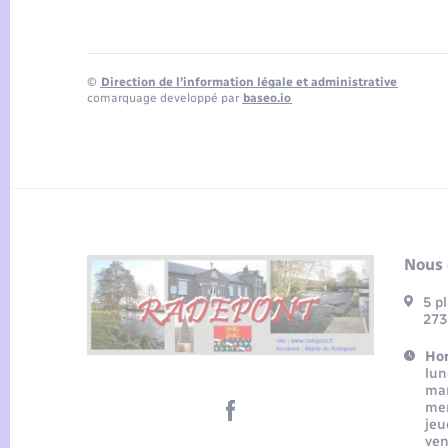
©
Direction de l’information légale et administrative
comarquage developpé par
baseo.io
Nous 
5 p
273
Hor
lun
mar
mer
jeu
ven