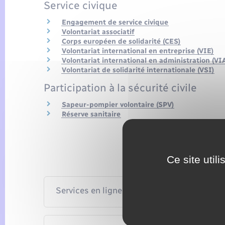
Service civique
Engagement de service civique
Volontariat associatif
Corps européen de solidarité (CES)
Volontariat international en entreprise (VIE)
Volontariat international en administration (VI
Volontariat de solidarité internationale (VSI)
Participation à la sécurité civile
Sapeur-pompier volontaire (SPV)
Réserve sanitaire
Ce site util
Services en ligne et formulaires