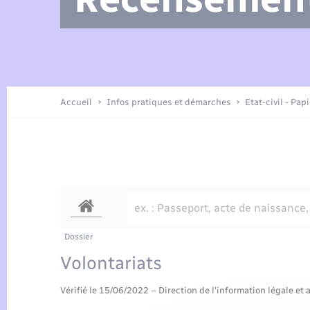
Arrêtés municipaux
Location de 2 roues
Etat civil
Petite enfance
Tourisme
Travaux - Autorisation d’occupation
Enfants – Jeunes
de l’espace public
Présentation de la commune
Recensement
Accueil
Infos pratiques et démarches
Etat-civil - Pap
Loisirs
Publications
Organisation d’événement
Transports
Dossier
Volontariats
Vérifié le 15/06/2022 – Direction de l'information légale et 