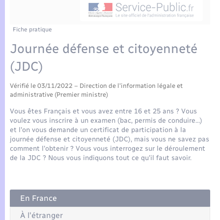
Enfants – Jeunes
Tourisme
Travaux - Autorisation d’occupation de l’espace
public
Compétences
Transports scolaires
Mariage – PACS
Etat-civil - Papiers - Citoyenneté
Fiche pratique
Journée défense et citoyenneté
Plan interactif
Parrainage civil
Logement - Urbanisme
(JDC)
Présentation de la commune
Recensement
Loisirs
Vérifié le 03/11/2022 – Direction de l'information légale et
administrative (Premier ministre)
Actualités
Vous êtes Français et vous avez entre 16 et 25 ans ? Vous
Nouvel habitant
voulez vous inscrire à un examen (bac, permis de conduire…)
Agenda
et l'on vous demande un certificat de participation à la
Numérique
journée défense et citoyenneté (JDC), mais vous ne savez pas
comment l'obtenir ? Vous vous interrogez sur le déroulement
Publications
de la JDC ? Nous vous indiquons tout ce qu'il faut savoir.
Organisation d’événement
La Communauté de communes
Sécurité - Prévention
En France
À l'étranger