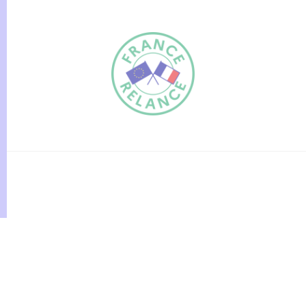
FR
EN
Traduction du
DE
site automatisée