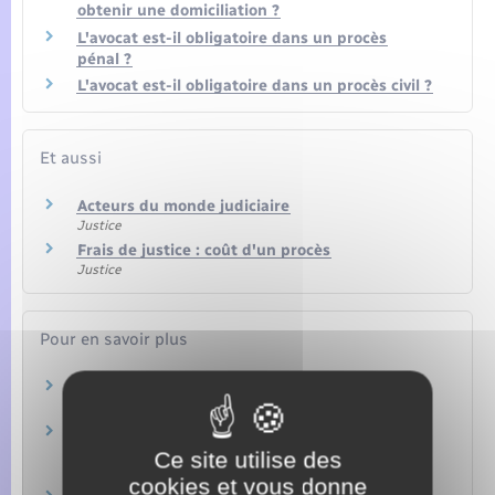
obtenir une domiciliation ?
L'avocat est-il obligatoire dans un procès
pénal ?
L'avocat est-il obligatoire dans un procès civil ?
Et aussi
Acteurs du monde judiciaire
Justice
Frais de justice : coût d'un procès
Justice
Pour en savoir plus
Pays de l'Union européenne
Commission européenne
Liste des pièces justificatives d'une demande
d'aide juridictionnelle
Ce site utilise des
Ministère chargé de la justice
cookies et vous donne