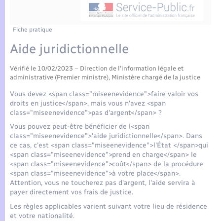
Enfants – Jeunes
Tourisme
Travaux - Autorisation d’occupation de l’espace
public
Compétences
Transports scolaires
Mariage – PACS
Etat-civil - Papiers - Citoyenneté
Fiche pratique
Aide juridictionnelle
Plan interactif
Parrainage civil
Logement - Urbanisme
Vérifié le 10/02/2023 – Direction de l'information légale et
Présentation de la commune
Recensement
administrative (Premier ministre), Ministère chargé de la justice
Loisirs
Vous devez <span class="miseenevidence">faire valoir vos
Actualités
droits en justice</span>, mais vous n'avez <span
Nouvel habitant
class="miseenevidence">pas d'argent</span> ?
Agenda
Vous pouvez peut-être bénéficier de l<span
class="miseenevidence">'aide juridictionnelle</span>. Dans
Numérique
ce cas, c'est <span class="miseenevidence">l'État </span>qui
Publications
<span class="miseenevidence">prend en charge</span> le
<span class="miseenevidence">coût</span> de la procédure
Organisation d’événement
<span class="miseenevidence">à votre place</span>.
La Communauté de communes
Attention, vous ne toucherez pas d'argent, l'aide servira à
payer directement vos frais de justice.
Sécurité - Prévention
Les règles applicables varient suivant votre lieu de résidence
et votre nationalité.