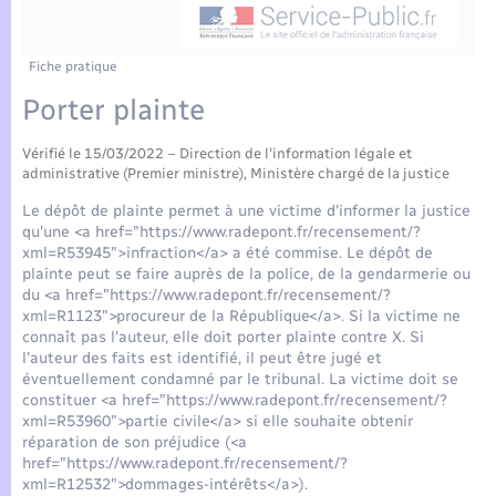
Enfants – Jeunes
Tourisme
Travaux - Autorisation d’occupation de l’espace
public
Compétences
Transports scolaires
Mariage – PACS
Etat-civil - Papiers - Citoyenneté
Fiche pratique
Porter plainte
Plan interactif
Parrainage civil
Logement - Urbanisme
Vérifié le 15/03/2022 – Direction de l'information légale et
Présentation de la commune
Recensement
administrative (Premier ministre), Ministère chargé de la justice
Loisirs
Le dépôt de plainte permet à une victime d'informer la justice
Actualités
qu'une <a href="https://www.radepont.fr/recensement/?
Nouvel habitant
xml=R53945">infraction</a> a été commise. Le dépôt de
plainte peut se faire auprès de la police, de la gendarmerie ou
Agenda
du <a href="https://www.radepont.fr/recensement/?
Numérique
xml=R1123">procureur de la République</a>. Si la victime ne
connaît pas l'auteur, elle doit porter plainte contre X. Si
Publications
l'auteur des faits est identifié, il peut être jugé et
Organisation d’événement
éventuellement condamné par le tribunal. La victime doit se
constituer <a href="https://www.radepont.fr/recensement/?
La Communauté de communes
xml=R53960">partie civile</a> si elle souhaite obtenir
Sécurité - Prévention
réparation de son préjudice (<a
href="https://www.radepont.fr/recensement/?
xml=R12532">dommages-intérêts</a>).