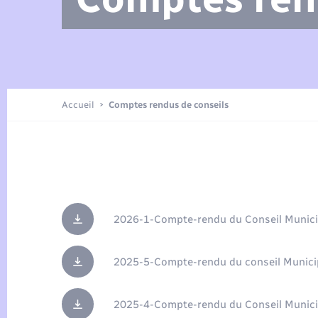
Arrêtés municipaux
Location de 2 roues
Etat civil
Petite enfance
Tourisme
Travaux - Autorisation d’occupation
Enfants – Jeunes
de l’espace public
Présentation de la commune
Recensement
Accueil
Comptes rendus de conseils
Loisirs
Publications
Organisation d’événement
2026-1-Compte-rendu du Conseil Munici
Transports
2025-5-Compte-rendu du conseil Municip
2025-4-Compte-rendu du Conseil Munici