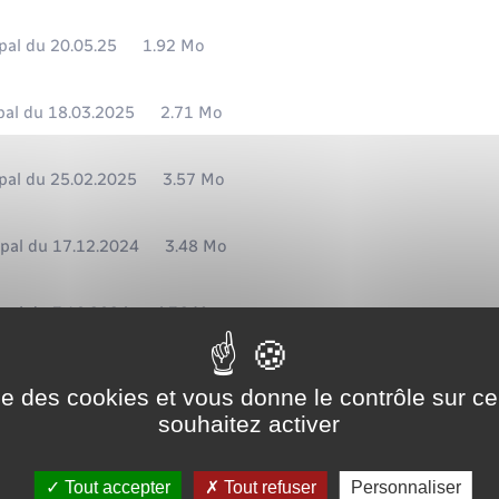
al du 20.05.25
1.92 Mo
al du 18.03.2025
2.71 Mo
pal du 25.02.2025
3.57 Mo
pal du 17.12.2024
3.48 Mo
pal du 3.10.2024
4.36 Mo
pal du 27.06.2024
2.39 Mo
ise des cookies et vous donne le contrôle sur 
souhaitez activer
al du 16.05.2024
612.37 Ko
Tout accepter
Tout refuser
Personnaliser