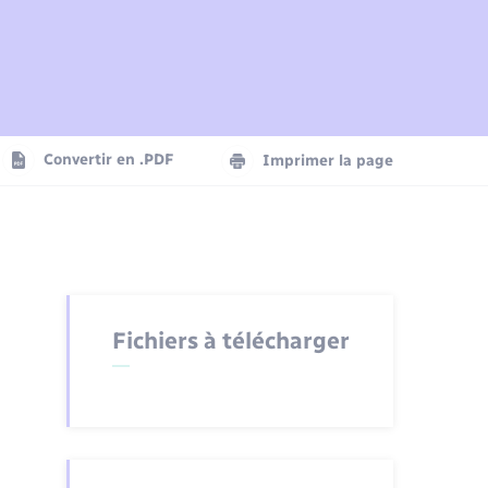
Plan interactif
Parrainage civil
Logement - Urbanisme
Agenda
Convertir en .PDF
Imprimer la page
Numérique
Seniors
Fichiers à télécharger