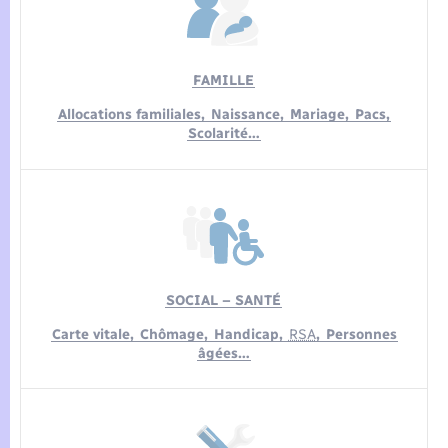
Seniors
Transports
FAMILLE
Allocations familiales,
Naissance,
Mariage,
Pacs,
Voirie et espace public
Scolarité…
SOCIAL – SANTÉ
Carte vitale,
Chômage,
Handicap,
RSA
,
Personnes
âgées…