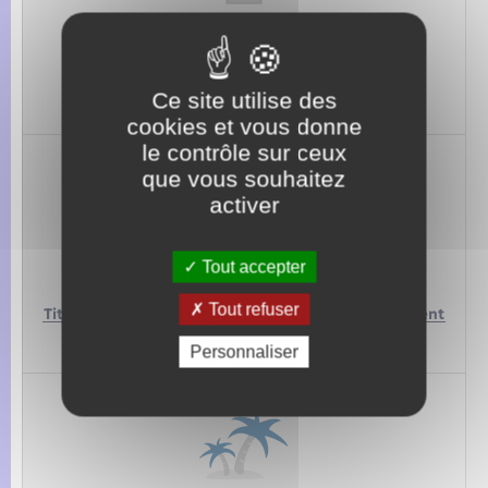
JUSTICE
Casier judiciaire,
Plainte,
Aide juridictionnelle,
Saisie…
Ce site utilise des
cookies et vous donne
le contrôle sur ceux
que vous souhaitez
activer
Tout accepter
ÉTRANGER
Tout refuser
Titres de séjour,
Attestation d’accueil,
Regroupement
familial…
Personnaliser