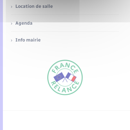
Seniors
Location de salle
Transports
Agenda
Voirie et espace public
Info mairie
FR
EN
Traduction du
DE
site automatisée